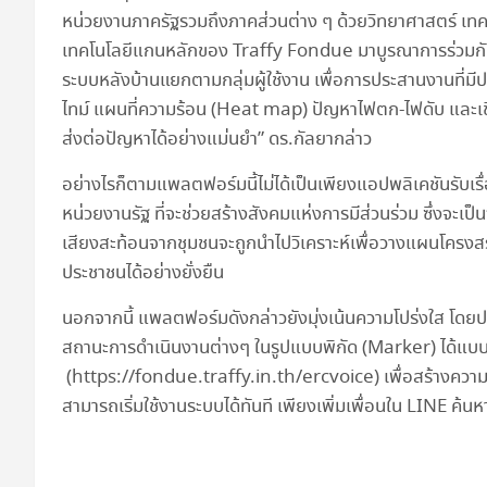
หน่วยงานภาครัฐรวมถึงภาคส่วนต่าง ๆ ด้วยวิทยาศาสตร์ เทคโ
เทคโนโลยีแกนหลักของ Traffy Fondue มาบูรณาการร่วมกับ
ระบบหลังบ้านแยกตามกลุ่มผู้ใช้งาน เพื่อการประสานงานที
ไทม์ แผนที่ความร้อน (Heat map) ปัญหาไฟตก-ไฟดับ และเ
ส่งต่อปัญหาได้อย่างแม่นยำ” ดร.กัลยากล่าว
อย่างไรก็ตามแพลตฟอร์มนี้ไม่ได้เป็นเพียงแอปพลิเคชันรับเรื
หน่วยงานรัฐ ที่จะช่วยสร้างสังคมแห่งการมีส่วนร่วม ซึ่งจะเ
เสียงสะท้อนจากชุมชนจะถูกนำไปวิเคราะห์เพื่อวางแผนโครงส
ประชาชนได้อย่างยั่งยืน
นอกจากนี้ แพลตฟอร์มดังกล่าวยังมุ่งเน้นความโปร่งใส โดยปร
สถานะการดำเนินงานต่างๆ ในรูปแบบพิกัด (Marker) ได้แบบเร
(https://fondue.traffy.in.th/ercvoice) เพื่อสร้างความเช
สามารถเริ่มใช้งานระบบได้ทันที เพียงเพิ่มเพื่อนใน LINE ค