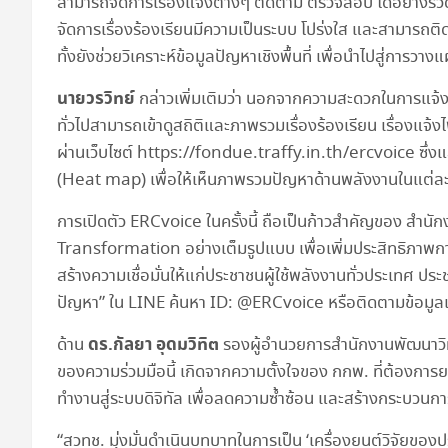
สามารถจัดการเรื่องแจ้งต่างๆ ติดตาม ตรวจสอบ ได้อย่างรวดเร
จัดการเรื่องร้องเรียนมีความเป็นระบบ โปร่งใส และสามารถติ
ทั้งยังช่วยวิเคราะห์ข้อมูลปัญหาเชิงพื้นที่ เพื่อนำไปสู่กา
นายวรวิทย์
กล่าวเพิ่มเติมว่า นอกจากความสะดวกในการแจ้ง
ทั่วไปสามารถเข้าดูสถิติและภาพรวมเรื่องร้องเรียน เรื่องแ
ผ่านเว็บไซต์ https://fondue.traffy.in.th/ercvoice ซึ่
(Heat map) เพื่อให้เห็นภาพรวมปัญหาด้านพลังงานในแต่ละพื
การเปิดตัว ERCvoice ในครั้งนี้ ถือเป็นก้าวสำคัญของ สำนัก
Transformation อย่างเต็มรูปแบบ เพื่อเพิ่มประสิทธิภาพการ
สร้างความเชื่อมั่นให้แก่ประชาชนผู้ใช้พลังงานทั่วประเทศ ประช
ปัญหา” ใน LINE ค้นหา ID: @ERCvoice หรือติดตามข้อมูลเพิ่
ดร.กัลยา อุดมวิทิต
ด้าน
รองผู้อำนวยการสำนักงานพัฒนาวิทย
ของความร่วมมือนี้ เกิดจากความตั้งใจของ กกพ. ที่ต้องกา
ทำงานสู่ระบบดิจิทัล เพื่อลดความซ้ำซ้อน และสร้างกระบวนกา
“สวทช. มุ่งมั่นดำเนินบทบาทในการเป็น ‘เครื่องยนต์วิจัยขอ