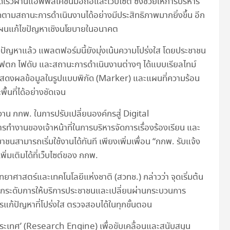
็วผ่านแอพพลิเคชั่นมือถือและเว็บไซต์ ซึ่งช่วยให้การบริหาร
ดตามสถานะการดำเนินงานได้อย่างมีประสิทธิภาพมากยิ่งขึ้น อีก
รวางแผนแก้ไขปัญหาเชิงนโยบายในอนาคต
ปัญหาแล้ว แพลตฟอร์มนี้ยังมุ่งเน้นความโปร่งใส โดยประชาชน
จ้งไฟตก ไฟดับ และสถานะการดำเนินงานต่างๆ ได้แบบเรียลไทม์
งแสดงผลข้อมูลในรูปแบบพิกัด (Marker) และแผนที่ความร้อน
้นที่ได้อย่างชัดเจน
งาน กกพ. ในการปรับเปลี่ยนองค์กรสู่ Digital
ทำงานของเจ้าหน้าที่ในการบริหารจัดการเรื่องร้องเรียน และ
าชนสามารถเริ่มใช้งานได้ทันที เพียงเพิ่มเพื่อน “กกพ. รับแจ้ง
มเติมได้ที่เว็บไซต์ของ กกพ.
าศาสตร์และเทคโนโลยีแห่งชาติ (สวทช.) กล่าวว่า จุดเริ่มต้น
รยกระดับการให้บริการประชาชนและเปลี่ยนผ่านกระบวนการ
รแก้ปัญหาที่โปร่งใส ตรวจสอบได้ในทุกขั้นตอน
งประเทศ’ (Research Engine) เพื่อขับเคลื่อนและสนับสนุน