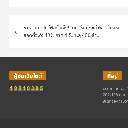
แนะแนว
การบินไทยโชว์ฟอร์มเจ๋ง! งาน “รักคุณเท่าฟ้า” วันแรก
เรื่อง
ยอดตั๋วพุ่ง 49% คาด 4 วันทะลุ 400 ล้าน
ผู้ชมเว็บไซต์
ที่อยู่
บริษัท เท็น นิวส
282/198 ถนน 
เขตคลองสามวา