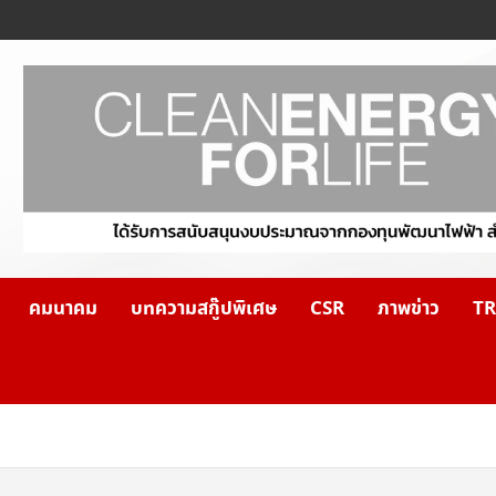
คมนาคม
บทความสกู๊ปพิเศษ
CSR
ภาพข่าว
TR