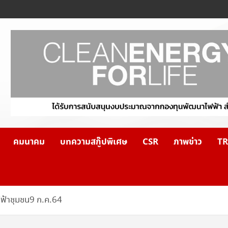
คมนาคม
บทความสกู๊ปพิเศษ
CSR
ภาพข่าว
TR
ฟ้าชุมชน9 ก.ค.64