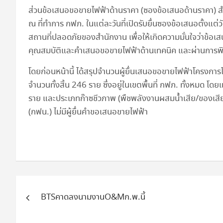
ส่วนข้อเสนอขอขายไฟฟ้าด้านราคา (ซองข้อเสนอด้านราคา) สำ
ณ ที่ทำการ กฟภ. ในแต่ละวันที่เปิดรับยื่นซองข้อเสนอตั้งแต่
สถานที่ปลอดภัยของสำนักงาน เพื่อให้เกิดความมั่นใจว่าข้
คุณสมบัติและคำเสนอขอขายไฟฟ้าด้านเทคนิค และผ่านการพิจ
โดยก่อนหน้านี้ ได้สรุปจำนวนผู้ยื่นเสนอขอขายไฟฟ้าโครงการ
จำนวนทั้งสิ้น 246 ราย ซึ่งอยู่ในเขตพื้นที่ กฟภ. ทั้งหมด 
ราย และประเภทก๊าซชีวภาพ (พืชพลังงานผสมน้ำเสีย/ของเสี
(กฟน.) ไม่มีผู้ยื่นคำขอเสนอขายไฟฟ้า
แนะแนว
BTSคาดลงนามงานO&Mก.พ.นี้
เรื่อง