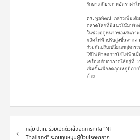
รักษาเสถียรภาพอัตราค่าไ
ดร.พูลพัฒน์ กล่าวเพิ่มเ
ตลาดโลกที่มีแนวโน้มปรับตัว
ในช่วงฤดูหนาวของสหภาพยุ
ผลิตไฟฟ้าปรับสูงขึ้นจา
ร่วมกันปรับเปลี่ยนพฤติกร
ใช้ไฟฟ้าลดการใช้ไฟฟ้าเมื่
เครื่องปรับอากาศให้อยู่ที
เพิ่มขึ้นเพื่อลดอุณหภูมิภ
ด้วย 
แนะแนว
กลุ่ม ปตท. ร่วมเปิดตัวเสื้อยืดการกุศล “NF
เรื่อง
Thailand” ระดมทุนหนุนผู้ป่วยโรคหายาก