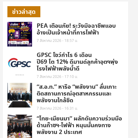
ข่าวล่าสุด
PEA เตือนภัย! ระวังมิจฉาชีพแอบ
อ้างเป็นเจ้าหน้าที่การไฟฟ้า
7 สิงหาคม 2026 - 18:57 น.
GPSC โชว์กำไร 6 เดือน
ปี69 โต 12% ดีมานด์ลูกค้าอุตฯพุ่ง
โรงไฟฟ้าพลังน้ำดี
7 สิงหาคม 2026 - 17:10 น.
“ส.อ.ท.” หารือ “พลังงาน” ลั่นเกาะ
ติดสถานการณ์อุตสาหกรรมและ
พลังงานใกล้ชิด
7 สิงหาคม 2026 - 16:31 น.
“ไทย-เมียนมา” ผลักดันความร่วมมือ
ด้านก๊าซฯ-ไฟฟ้า หนุนมั่นคงทาง
พลังงาน 2 ประเทศ