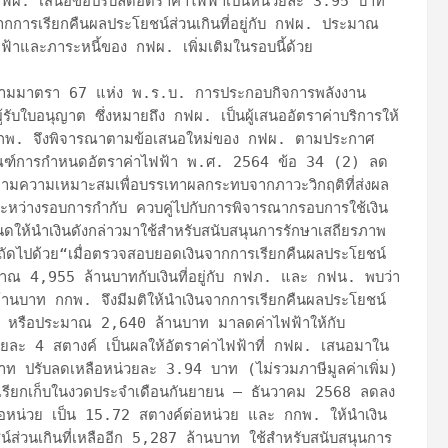
กฟผ. เสนอขอปรับลดอัตราค่าไฟฟ้าเป็นหน่วยละ 3.95 บาท 
การเรียกคืนผลประโยชน์ส่วนเกินที่อยู่กับ กฟผ. ประมาณ 
าและภาระหนี้ของ กฟผ. เพิ่มเติมในรอบนี้ด้วย

รับใบอนุญาต ซึ่งหมายถึง กฟผ. เป็นผู้เสนออัตราค่าบริการให้ 
กกพ. จึงพิจารณาตามข้อเสนอใหม่ของ กฟผ. ตามประกาศ 
กณฑ์การกำหนดอัตราค่าไฟฟ้า พ.ศ. 2564 ข้อ 34 (2) ลด
า ตามความเหมาะสมเพื่อบรรเทาผลกระทบจากภาวะวิกฤติที่ส่งผล
นระหว่างรอบการกำกับ ควบคู่ไปกับการพิจารณากรอบการใช้เงิน
ให้นำเงินดังกล่าวมาใช้สำหรับสนับสนุนการรักษาเสถียรภาพ
ถัดไปด้วย“เมื่อตรวจสอบยอดเงินจากการเรียกคืนผลประโยชน์
ะมาณ 4,955 ล้านบาทกับเงินที่อยู่กับ กฟภ. และ กฟน. พบว่า
ล้านบาท กกพ. จึงมีมติให้นำเงินจากการเรียกคืนผลประโยชน์
 หรือประมาณ 2,640 ล้านบาท มาลดค่าไฟฟ้าให้กับ
วยละ 4 สตางค์ เป็นผลให้อัตราค่าไฟฟ้าที่ กฟผ. เสนอมาใน
ท ปรับลดเหลือหน่วยละ 3.94 บาท (ไม่รวมภาษีมูลค่าเพิ่ม) 
ับเรียกเก็บในงวดประจำเดือนกันยายน – ธันวาคม 2568 ลดลง
อหน่วย เป็น 15.72 สตางค์ต่อหน่วย และ กกพ. ให้นำเงิน
์ส่วนเกินที่เหลืออีก 5,287 ล้านบาท ใช้สำหรับสนับสนุนการ