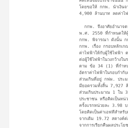
คิดเห็นของประชาชนนั้น 
โดยขอให้ กกพ. นำเงินจาก
4,900 ล้านบาท ลดค่าไฟฟ้
  กกพ. จึงอาศัยอำนาจตามมาตรา 67 แห่ง พ.ร.บ. การประกอบกิจการพลังงาน 
พ.ศ. 2550 ที่กำหนดให้ผู้
กกพ. พิจารณา ดังนั้น 
กกพ. เรื่อง กรอบหลักเ
ค่าไฟฟ้าให้กับผู้ใช้ไฟฟ้
ต่อผู้ใช้ไฟฟ้าในวงกว้างใ
ตาม ข้อ 34 (1) ที่กำหนด
อัตราค่าไฟฟ้าในรอบกำกับ
ส่วนเกินที่อยู่ กฟผ. ปร
มียอดรวมทั้งสิ้น 7,927 
ส่วนเกินประมาณ 1 ใน 3
ประชาชน หรือคิดเป็นหน่
ครั้งแรกหน่วยละ 3.98 บา
โดยคิดเป็นค่าเอฟทีสำหร
จากเดิม 19.72 สตางค์ต่
จากการเรียกคืนผลประโยชน