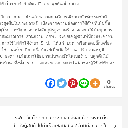
ฟฟ้าในรอบกำกับถัดไป” ดร.พูลพัฒน์ กล่าว

ติมอีกว่า กกพ. ยังแสดงความห่วงใยกรณีราคาก๊าซธรรมชาติ
สูงขึ้นในช่วงปลายปี เนื่องจากความต้องการใช้ก๊าซที่เพิ่มขึ้น
โรปและปัญหาจากปัจจัยภูมิรัฐศาสตร์ อาจส่งผลให้ต้นทุนการ
กค่าประมาณการ สำนักงาน กกพ. จึงขอเชิญชวนพี่น้องประชาชน
รมการใช้ไฟฟ้าได้ง่ายๆ 5 ป. ได้แก่ ปลด หรือถอดปลั๊กเครื่อง
อใช้งานเสร็จ ปิด หรือดับไฟเมื่อเลิกใช้งาน ปรับ อุณหภูมิ
่ 26 องศา เปลี่ยนมาใช้อุปกรณ์ประหยัดไฟเบอร์ 5 ปลูกต้นไม้
ายในบ้าน ซึ่งทั้ง 5 ป. จะช่วยลดภาระค่าไฟฟ้าของผู้ใช้ไฟฟ้าเอง
0
Shares
รฟท. จับมือ กทท. ยกระดับขนส่งสินค้าทางราง ตั้ง
เป้าส่งตู้สินค้าไปท่าเรือแหลมฉบัง 2 ล้านทีอียู ภายใน