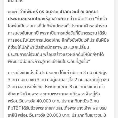
ใกล้เคียง”
ว่าที่พันตรี ดร.อนุชาต ปาลกะวงศ์ ณ อยุธยา
ขณะที่
ประธานชมรมเปตองรัฐวิสาหกิจ
กล่าวเพิ่มเติมว่า “ท่าเรือ
โอเพ่นเป็นรายการที่นักกีฬาเปตองทั่วประเทศเฝ้ารอเข้าร่วม
การแข่งขันในทุกปี เพราะเป็นการแข่งขันที่มีมาตรฐาน ได้รับ
การยอมรับในวงการเปตองไทย อีกทั้งยังเป็นเวทีประชันฝีมือ
ที่ช่วยให้นักกีฬาได้สร้างมิตรภาพและแลกเปลี่ยน
ประสบการณ์ร่วมกัน พร้อมสร้างแรงผลักดันให้นักกีฬาได้
พัฒนาฝีมือและก้าวสู่การแข่งขันในระดับที่สูงขึ้น”
การแข่งขันแบ่งเป็น 5 ประเภท ได้แก่ ทีมชาย 3 คน ทีมหญิง
3 คน ทีมเยาวชน 3 คน ทีมคู่ผสมอาวุโส 2 คน และทีมคู่ยุวชน
2 คน ผลการแข่งขัน ประเภททีมชาย 3 คน ทีมบังแนน คว้า
ชัยชนะรับถ้วยพระราชทานพระบาทสมเด็จพระเจ้าอยู่หัว
พร้อมเงินรางวัล 40,000 บาท, ประเภททีมหญิง 3 คน
ทีมTBF ได้รับถ้วยพระราชทานสมเด็จพระนางเจ้าฯ พระบรม
ราชินี พร้อมเงินรางวัล 20,000 บาท, ประเภททีมเยาวชน 3