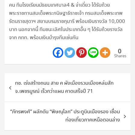
คน ทีมโรงเรียนมัธยมเทศบาล4 & จ่าเดี่ยว ได้รับถ้วย
พระราชทานสมเด็จพระกนิษฐาธิราชเจ้า กรมสมเด็จพระเทพ
รัตนราชสุดาฯ สยามบรมราชกุมารี พร้อมเงินรางวัล 10,000
บาท นอกจากนี้ ทีมชนะเลิศในประเภทอื่น ๆ ได้รับถ้วยรางวัล
จาก กทท. พร้อมเงินบำรุงทีมเช่นกัน
0
Shares
แนะแนว
ทช. เร่งสร้างถนน สาย ค ผังเมืองรวมเมืองหล่มสัก
เรื่อง
จ.เพชรบูรณ์ เร็วกว่าแผน คาดเสร็จปี 71
“ภัทรพงศ์” ผลักดัน “พิษณุโลก” ประตูบินเมืองรอง เชื่อม
ท่องเที่ยวภาคเหนือตอนล่าง