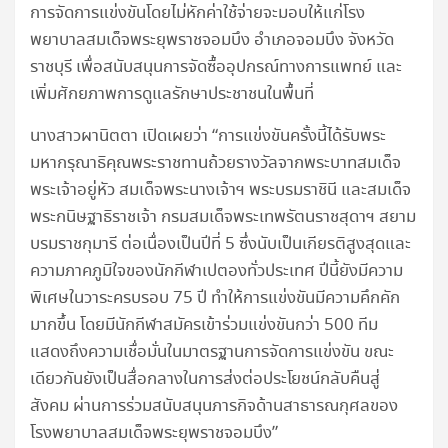
การจัดการแข่งขันโดยไม่หักค่าใช้จ่ายจะมอบให้แก่โรง
พยาบาลสมเด็จพระยุพราชจอมบึง อำเภอจอมบึง จังหวัด
ราชบุรี เพื่อสนับสนุนการจัดซื้ออุปกรณ์ทางการแพทย์ และ
เพิ่มศักยภาพการดูแลรักษาประชาชนในพื้นที่
นางสาวผานิตตา เปิดเผยว่า “การแข่งขันครั้งนี้ได้รับพระ
มหากรุณาธิคุณพระราชทานถ้วยรางวัลจากพระบาทสมเด็จ
พระเจ้าอยู่หัว สมเด็จพระนางเจ้าฯ พระบรมราชินี และสมเด็จ
พระกนิษฐาธิราชเจ้า กรมสมเด็จพระเทพรัตนราชสุดาฯ สยาม
บรมราชกุมารี ต่อเนื่องเป็นปีที่ 5 ซึ่งนับเป็นเกียรติสูงสุดและ
ความภาคภูมิใจของนักกีฬาเปตองทั่วประเทศ ปีนี้ยังมีความ
พิเศษในวาระครบรอบ 75 ปี ทำให้การแข่งขันมีความคึกคัก
มากขึ้น โดยมีนักกีฬาสมัครเข้าร่วมแข่งขันกว่า 500 ทีม
แสดงถึงความเชื่อมั่นในมาตรฐานการจัดการแข่งขัน ขณะ
เดียวกันยังเป็นสื่อกลางในการส่งต่อประโยชน์กลับคืนสู่
สังคม ผ่านการร่วมสนับสนุนภารกิจด้านสาธารณกุศลของ
โรงพยาบาลสมเด็จพระยุพราชจอมบึง”