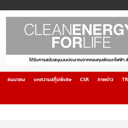
คมนาคม
บทความสกู๊ปพิเศษ
CSR
ภาพข่าว
TR