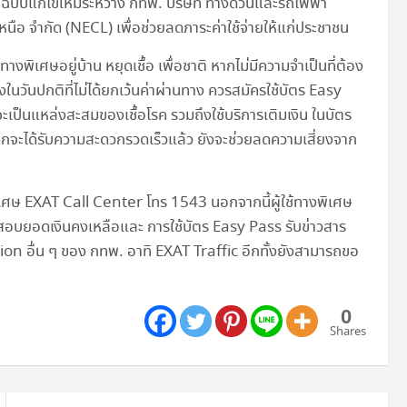
บแก้ไขใหม่ระหว่าง กทพ. บริษัท ทางด่วนและรถไฟฟ้า
นือ จำกัด (NECL) เพื่อช่วยลดภาระค่าใช้จ่ายให้แก่ประชาชน
งพิเศษอยู่บ้าน หยุดเชื้อ เพื่อชาติ หากไม่มีความจำเป็นที่ต้อง
วันปกติที่ไม่ได้ยกเว้นค่าผ่านทาง ควรสมัครใช้บัตร Easy
ะเป็นแหล่งสะสมของเชื้อโรค รวมถึงใช้บริการเติมเงิน ในบัตร
กจะได้รับความสะดวกรวดเร็วแล้ว ยังจะช่วยลดความเสี่ยงจาก
งพิเศษ EXAT Call Center โทร 1543 นอกจากนี้ผู้ใช้ทางพิเศษ
อบยอดเงินคงเหลือและ การใช้บัตร Easy Pass รับข่าวสาร
ion อื่น ๆ ของ กทพ. อาทิ EXAT Traffic อีกทั้งยังสามารถขอ
0
Shares