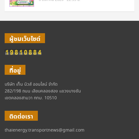
ผู้ชมเว็บไซต์
ที่อยู่
บริษัท เท็น นิวส์ ออนไลน์ จำกัด
282/198 ถนน เลียบคลองสอง แขวงบางชัน
เขตคลองสามวา กทม. 10510
ติดต่อเรา
thaienergy.transportnews@gmail.com