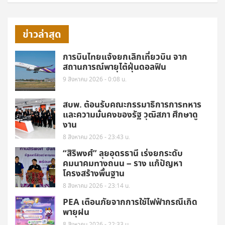
ข่าวล่าสุด
การบินไทยแจ้งยกเลิกเที่ยวบิน จาก
สถานการณ์พายุไต้ฝุ่นดอลฟิน
9 สิงหาคม 2026 - 0:08 น.
สบพ. ต้อนรับคณะกรรมาธิการการทหาร
และความมั่นคงของรัฐ วุฒิสภา ศึกษาดู
งาน
8 สิงหาคม 2026 - 23:43 น.
“สิริพงศ์” ลุยอุดรธานี เร่งยกระดับ
คมนาคมทางถนน – ราง แก้ปัญหา
โครงสร้างพื้นฐาน
8 สิงหาคม 2026 - 23:14 น.
PEA เตือนภัยจากการใช้ไฟฟ้ากรณีเกิด
พายุฝน
8 สิงหาคม 2026 - 22:33 น.