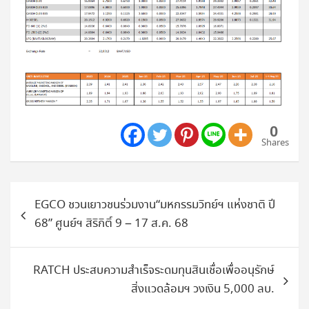
0
Shares
แนะแนว
EGCO ชวนเยาวชนร่วมงาน“มหกรรมวิทย์ฯ แห่งชาติ ปี
เรื่อง
68” ศูนย์ฯ สิริกิติ์ 9 – 17 ส.ค. 68
RATCH ประสบความสำเร็จระดมทุนสินเชื่อเพื่ออนุรักษ์
สิ่งแวดล้อมฯ วงเงิน 5,000 ลบ.