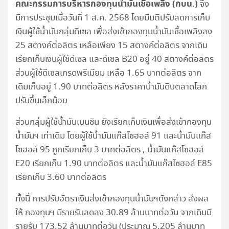
คณะกรรมการบริหารกองทุนน้ำมันเชื้อเพลิง (กบน.)
จึง
มีการประชุมเมื่อวันที่ 1 ส.ค. 2568 โดยมีมติปรับลดการเก็บ
เงินผู้ใช้น้ำมันกลุ่มดีเซล เพื่อส่งเข้ากองทุนน้ำมันเชื้อเพลิงลง
25 สตางค์ต่อลิตร เหลือเพียง 15 สตางค์ต่อลิตร จากเดิม
เรียกเก็บเงินผู้ใช้ดีเซล และดีเซล B20 อยู่ 40 สตางค์ต่อลิตร
ส่วนผู้ใช้ดีเซลเกรดพรีเมียม เหลือ 1.65 บาทต่อลิตร จาก
เดิมเก็บอยู่ 1.90 บาทต่อลิตร หลังราคาน้ำมันดิบตลาดโลก
ปรับขึ้นเล็กน้อย
ส่วนกลุ่มผู้ใช้น้ำมันเบนซิน ยังเรียกเก็บเงินเพื่อส่งเข้ากองทุน
น้ำมันฯ เท่าเดิม โดยผู้ใช้น้ำมันแก๊สโซฮอล์ 91 และน้ำมันแก๊ส
โซฮอล์ 95 ถูกเรียกเก็บ 3 บาทต่อลิตร , น้ำมันแก๊สโซฮอล์
E20 เรียกเก็บ 1.90 บาทต่อลิตร และน้ำมันแก๊สโซฮอล์ E85
เรียกเก็บ 3.60 บาทต่อลิตร
ทั้งนี้ การปรับอัตราเงินส่งเข้ากองทุนน้ำมันฯดังกล่าว ส่งผล
ให้ กองทุนฯ มีรายรับลดลง 30.89 ล้านบาทต่อวัน จากเดิมมี
รายรับ 173.52 ล้านบาทต่อวัน (ประมาณ 5,205 ล้านบาท