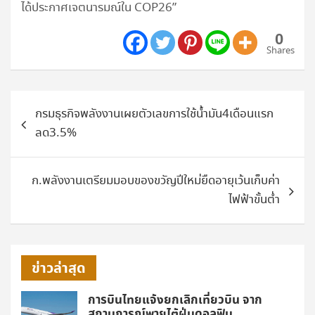
ได้ประกาศเจตนารมณ์ใน COP26”
0
Shares
แนะแนว
กรมธุรกิจพลังงานเผยตัวเลขการใช้น้ำมัน4เดือนแรก
เรื่อง
ลด3.5%
ก.พลังงานเตรียมมอบของขวัญปีใหม่ยืดอายุเว้นเก็บค่า
ไฟฟ้าขั้นต่ำ
ข่าวล่าสุด
การบินไทยแจ้งยกเลิกเที่ยวบิน จาก
สถานการณ์พายุไต้ฝุ่นดอลฟิน