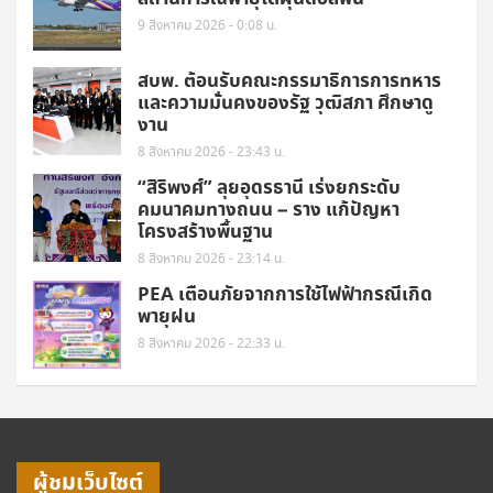
9 สิงหาคม 2026 - 0:08 น.
สบพ. ต้อนรับคณะกรรมาธิการการทหาร
และความมั่นคงของรัฐ วุฒิสภา ศึกษาดู
งาน
8 สิงหาคม 2026 - 23:43 น.
“สิริพงศ์” ลุยอุดรธานี เร่งยกระดับ
คมนาคมทางถนน – ราง แก้ปัญหา
โครงสร้างพื้นฐาน
8 สิงหาคม 2026 - 23:14 น.
PEA เตือนภัยจากการใช้ไฟฟ้ากรณีเกิด
พายุฝน
8 สิงหาคม 2026 - 22:33 น.
ผู้ชมเว็บไซต์