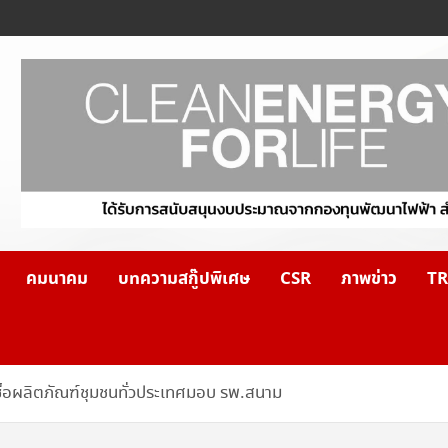
คมนาคม
บทความสกู๊ปพิเศษ
CSR
ภาพข่าว
TR
บซื้อผลิตภัณฑ์ชุมชนทั่วประเทศมอบ รพ.สนาม