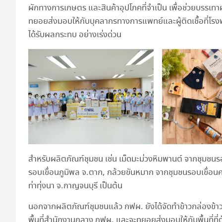
ผักทางการเกษตร และสินค้าอุปโภคที่จำเป็น เพื่อช่วยบรรเท
ทยอยส่งมอบให้กับบุคลากรทางการแพทย์และผู้ติดเชื้อที่โร
ได้รับผลกระทบ อย่างเร่งด่วน
สำหรับผลิตภัณฑ์ชุมชน เช่น เม็ดมะม่วงหิมพานต์ จากชุมชนรอบ
รอบเขื่อนภูมิพล จ.ตาก, กล้วยขันหมาก จากชุมชนรอบเขื่อนศร
ท่าทุ่งนา จ.กาญจนบุรี เป็นต้น
นอกจากผลิตภัณฑ์ชุมชนแล้ว กฟผ. ยังได้จัดทำข้าวกล่องข้าวกล
พื้นที่สำนักงานกลาง กฟผ. และจะทยอยส่งมอบให้กับพื้นที่ท