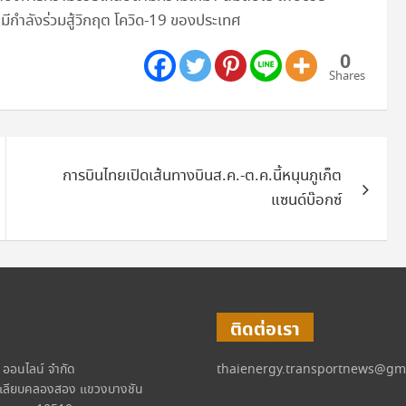
มีกำลังร่วมสู้วิกฤต โควิด-19 ของประเทศ
0
Shares
การบินไทยเปิดเส้นทางบินส.ค.-ต.ค.นี้หนุนภูเก็ต
แซนด์บ๊อกซ์
ติดต่อเรา
์ ออนไลน์ จำกัด
thaienergy.transportnews@gm
เลียบคลองสอง แขวงบางชัน