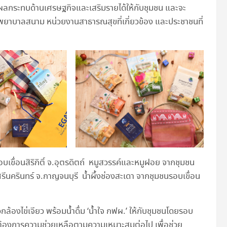
าผลกระทบด้านเศรษฐกิจและเสริมรายได้ให้กับชุมชน และจะ
งพยาบาลสนาม หน่วยงานสาธารณสุขที่เกี่ยวข้อง และประชาชนที่
เขื่อนสิริกิติ์ จ.อุตรดิตถ์ หมูสวรรค์และหมูฝอย จากชุมชน
ีนครินทร์ จ.กาญจนบุรี น้ำผึ้งช่องสะเดา จากชุมชนรอบเขื่อน
้องไข่เจียว พร้อมน้ำดื่ม ‘น้ำใจ กฟผ.’ ให้กับชุมชนโดยรอบ
ี่ต้องการความช่วยเหลือตามความเหมาะสมต่อไป เพื่อช่วย