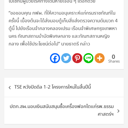
ไปใช้กับผู้ป่วยโรคทางเดินหายใจอื่น ๆ ได้อีกด้วย
“ขอขอบคุณ กฟผ. ที่ให้ความอนุเคราะห์แก่กรมราชทัณฑ์ใน
ครั้งนี้ เบื้องต้นจะได้ส่งมอบตู้เก็บสิ่งส่งตรวจความดันบวก 4
ตู้นี้ ไปยังเรือนจำกลางคลองเปรม เรือนจำพิเศษกรุงเทพหา
นคร ทัณฑสถานบำบัดพิเศษกลาง และทัณฑสถานหญิง
กลาง เพื่อใช้ประโยชน์ต่อไป” นายธาตรี กล่าว
0
Shares
แนะแนว
TSE หวังปิดดีล 1-2 โครงการใหม่ในสิ้นปีนี้
เรื่อง
ปตท.สผ.มอบเงินสนับสนุนซื้อเครื่องฟอกไตแก่รพ.ธรรม
ศาสตร์ฯ