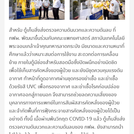
สำหรับ ตู้เก็บสิ่งส่งตรวจความดันบวกและความดันลบ ที่
กฟผ. พัฒนาขึ้นร่วมกับคณะแพทยศาสตร์ สถาบันเทคโนโลยี
พระจอมเกล้าเจ้าคุณทหารลาดกระบัง มีขนาดและความหนาที่
ศึกษาแล้วว่าเหมาะสมต่อการใช้งาน สะดวกต่อการเคลื่อน
ย้าย ภายในตู้มีช่องสำหรับสอดมือซึ่งปิดผนึกอย่างมิดชิด
เพื่อใช้เก็บสารคัดหลั่งของผู้ป่วย และยังมีชุดควบคุมแรงดัน
อากาศ ทำหน้าที่ดูดอากาศผ่านชุดกรองฆ่าเชื้อ และฆ่าเชื้อ
ด้วยรังสี UVC เพื่อกรองอากาศ และฆ่าเชื้อโรคก่อนปล่อย
อากาศออกสู่ภายนอก จึงสามารถช่วยลดความเสี่ยงของ
บุคลากรทางการแพทย์ในการสัมผัสสารคัดหลั่งของผู้ป่วย
และจำกัดพื้นที่การฟุ้งกระจายสารคัดหลั่งของผู้ป่วยได้เป็น
อย่างดี ทั้งนี้ เมื่อผ่านพ้นวิกฤต COVID-19 แล้ว ตู้เก็บสิ่งส่ง
ตรวจความดันบวกและความดันลบของ กฟผ. ยังสามารถนำ