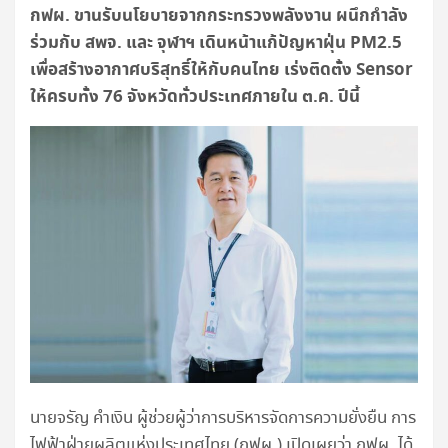
กฟผ. ขานรับนโยบายจากกระทรวงพลังงาน ผนึกกำลัง
ร่วมกับ สพจ. และ จุฬาฯ เดินหน้าแก้ปัญหาฝุ่น PM2.5
เพื่อสร้างอากาศบริสุทธิ์ให้กับคนไทย เร่งติดตั้ง Sensor
ให้ครบทั้ง 76 จังหวัดทั่วประเทศภายใน ต.ค. ปีนี้
นายจรัญ คำเงิน ผู้ช่วยผู้ว่าการบริหารจัดการความยั่งยืน การ
ไฟฟ้าฝ่ายผลิตแห่งประเทศไทย (กฟผ.) เปิดเผยว่า กฟผ. ได้