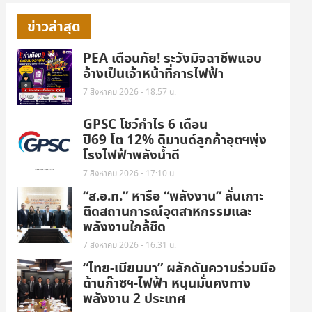
ข่าวล่าสุด
PEA เตือนภัย! ระวังมิจฉาชีพแอบ
อ้างเป็นเจ้าหน้าที่การไฟฟ้า
7 สิงหาคม 2026 - 18:57 น.
GPSC โชว์กำไร 6 เดือน
ปี69 โต 12% ดีมานด์ลูกค้าอุตฯพุ่ง
โรงไฟฟ้าพลังน้ำดี
7 สิงหาคม 2026 - 17:10 น.
“ส.อ.ท.” หารือ “พลังงาน” ลั่นเกาะ
ติดสถานการณ์อุตสาหกรรมและ
พลังงานใกล้ชิด
7 สิงหาคม 2026 - 16:31 น.
“ไทย-เมียนมา” ผลักดันความร่วมมือ
ด้านก๊าซฯ-ไฟฟ้า หนุนมั่นคงทาง
พลังงาน 2 ประเทศ