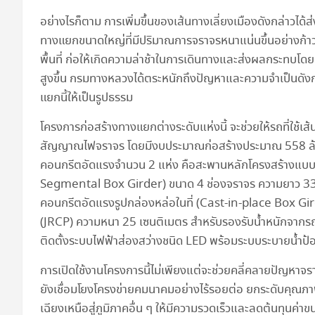
อย่างไรก็ตาม การเพิ่มขึ้นของเส้นทางเลี่ยงเมืองดังกล่าว
ทางแยกขนาดใหญ่ที่มีปริมาณการจราจรหนาแน่นขึ้นอย่างก้า
พื้นที่ ก่อให้เกิดความล่าช้าในการเดินทางและส่งผลกระทบโดย
สูงขึ้น กรมทางหลวงได้ตระหนักถึงปัญหาและความจำเป็นดังก
แยกนี้ให้เป็นรูปธรรม
โครงการก่อสร้างทางแยกต่างระดับแห่งนี้ จะช่วยให้รถที่ใช้เส
สัญญาณไฟจราจร โดยมีงบประมาณก่อสร้างประมาณ 558 ล้
คอนกรีตอัดแรงจำนวน 2 แห่ง คือสะพานหลักโครงสร้างแบบค
Segmental Box Girder) ขนาด 4 ช่องจราจร ความยาว 33
คอนกรีตอัดแรงรูปกล่องหล่อในที่ (Cast-in-place Box Gi
(JRCP) ความหนา 25 เซนติเมตร สำหรับรองรับน้ำหนักจากรถ
ติดตั้งระบบไฟฟ้าส่องสว่างชนิด LED พร้อมระบบระบายน้ำป้อ
การเปิดใช้งานโครงการนี้ไม่เพียงแต่จะช่วยคลี่คลายปัญหาจร
ยังเชื่อมโยงโครงข่ายคมนาคมอย่างไร้รอยต่อ ยกระดับคุณภ
เฉียงเหนือสู่ภูมิภาคอื่น ๆ ให้มีความรวดเร็วและลดต้นทุนค่าข