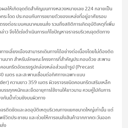
ได้ส่งผลให้เกิดจุดตัดสำคัญบนทางหลวงหมายเลข 224 กลายเป็น
วกระโดด ประกอบกับการขยายตัวของแหล่งที่อยู่อาศัยรอบ
ตรงต่อระบบคมนาคมขนส่ง รวมถึงสถิติการเกิดอุบัติเหตุที่เพิ่ม
ล่าว จึงได้เร่งดำเนินการแก้ไขปัญหาจราจรบริเวณจุดตัดทาง
้นทางเลี่ยงเมืองสามารถเดินทางได้อย่างต่อเนื่องโดยไม่ต้องติด
านบาท สำหรับลักษณะโครงการที่สำคัญประกอบด้วย สะพาน
อนกรีตอัดแรงรูปกล่องหล่อส่วนเข้ารูป (Precast
0 เมตร และสะพานเชื่อมต่อทิศทางเฉพาะแบบ
rder) ความยาว 359 เมตร ผิวจราจรชนิดคอนกรีตเสริมเหล็ก
บรรทุกหนักและยืดอายุการใช้งานให้ยาวนาน ควบคู่ไปกับการ
งกันน้ำท่วมขังบนผิวทาง
าจรติดขัดและลดอุบัติเหตุบริเวณทางแยกขนาดใหญ่เท่านั้น แต่
าพชีวิตประชาชน และช่วยให้การขนส่งสินค้าจากภาคตะวันออก
นส่ง