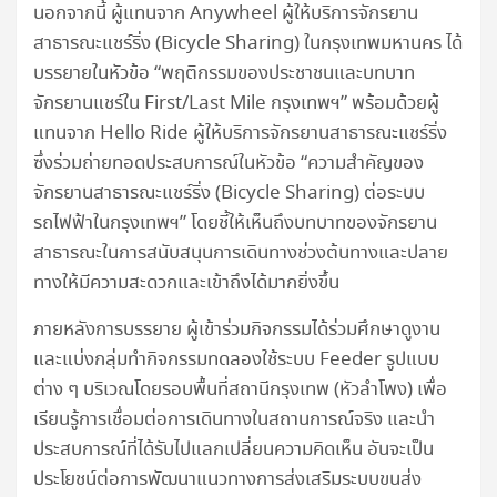
นอกจากนี้ ผู้แทนจาก Anywheel ผู้ให้บริการจักรยาน
สาธารณะแชร์ริ่ง (Bicycle Sharing) ในกรุงเทพมหานคร ได้
บรรยายในหัวข้อ “พฤติกรรมของประชาชนและบทบาท
จักรยานแชร์ใน First/Last Mile กรุงเทพฯ” พร้อมด้วยผู้
แทนจาก Hello Ride ผู้ให้บริการจักรยานสาธารณะแชร์ริ่ง
ซึ่งร่วมถ่ายทอดประสบการณ์ในหัวข้อ “ความสำคัญของ
จักรยานสาธารณะแชร์ริ่ง (Bicycle Sharing) ต่อระบบ
รถไฟฟ้าในกรุงเทพฯ” โดยชี้ให้เห็นถึงบทบาทของจักรยาน
สาธารณะในการสนับสนุนการเดินทางช่วงต้นทางและปลาย
ทางให้มีความสะดวกและเข้าถึงได้มากยิ่งขึ้น
ภายหลังการบรรยาย ผู้เข้าร่วมกิจกรรมได้ร่วมศึกษาดูงาน
และแบ่งกลุ่มทำกิจกรรมทดลองใช้ระบบ Feeder รูปแบบ
ต่าง ๆ บริเวณโดยรอบพื้นที่สถานีกรุงเทพ (หัวลำโพง) เพื่อ
เรียนรู้การเชื่อมต่อการเดินทางในสถานการณ์จริง และนำ
ประสบการณ์ที่ได้รับไปแลกเปลี่ยนความคิดเห็น อันจะเป็น
ประโยชน์ต่อการพัฒนาแนวทางการส่งเสริมระบบขนส่ง