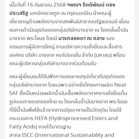
ฯพณฯ จิตติพัฒน์ ทอง
เมื่อวันที่ 16 กันยายน 2568
ประเสริฐ
เอกอัครราชทูต ณ กรุงเบอร์ลิน นำคณะผู้
เชี่ยวชาญด้านพลังงานจากสหพันธ์สาธารณรัฐเยอรมนี เยี่ยม
ชมการดำเนินธุรกิจของกลุ่มบริษัทบางจาก ณ โรงกลั่นน้ำมัน
นางกลอยตา ณ ถลาง
บางจาก พระโขนง โดยมี
รอง
กรรมการผู้จัดการใหญ่ งานบริหารความยั่งยืนและสื่อสาร
องค์กร บริษัท บางจาก คอร์ปอเรชั่น จำกัด (มหาชน) พร้อม
คณะผู้บริหารกลุ่มบริษัทบางจากร่วมต้อนรับ
คณะผู้เยี่ยมชมได้รับฟังการบรรยายสรุปเกี่ยวกับธุรกิจของ
กลุ่มบริษัทบางจาก โดยเฉพาะอย่างยิ่งโครงการผลิต Neat
SAF ซึ่งเป็นหน่วยผลิตน้ำมันเชื้อเพลิงอากาศยานยั่งยืนเต็ม
รูปแบบรายแรกของไทย ณ โรงกลั่นน้ำมันบางจาก พระโขนง
ที่ใช้น้ำมันพืชใช้แล้วจากการปรุงอาหารเป็นวัตถุดิบ โดยใช้
กระบวนการ HEFA (Hydroprocessed Esters and
Fatty Acids) ภายใต้มาตรฐาน
สากล ISCC (International Sustainability and