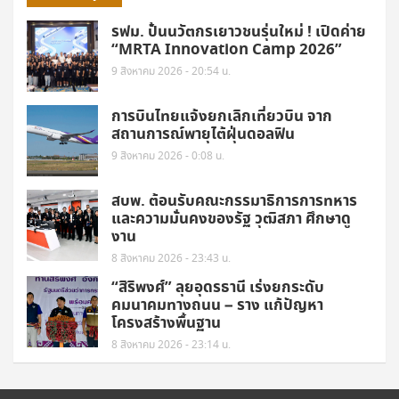
รฟม. ปั้นนวัตกรเยาวชนรุ่นใหม่ ! เปิดค่าย
“MRTA Innovation Camp 2026”
9 สิงหาคม 2026 - 20:54 น.
การบินไทยแจ้งยกเลิกเที่ยวบิน จาก
สถานการณ์พายุไต้ฝุ่นดอลฟิน
9 สิงหาคม 2026 - 0:08 น.
สบพ. ต้อนรับคณะกรรมาธิการการทหาร
และความมั่นคงของรัฐ วุฒิสภา ศึกษาดู
งาน
8 สิงหาคม 2026 - 23:43 น.
“สิริพงศ์” ลุยอุดรธานี เร่งยกระดับ
คมนาคมทางถนน – ราง แก้ปัญหา
โครงสร้างพื้นฐาน
8 สิงหาคม 2026 - 23:14 น.