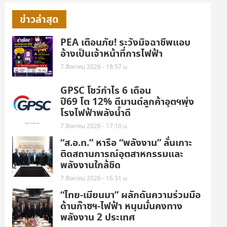
ข่าวล่าสุด
PEA เตือนภัย! ระวังมิจฉาชีพแอบ
อ้างเป็นเจ้าหน้าที่การไฟฟ้า
7 สิงหาคม 2026 - 18:57 น.
GPSC โชว์กำไร 6 เดือน
ปี69 โต 12% ดีมานด์ลูกค้าอุตฯพุ่ง
โรงไฟฟ้าพลังน้ำดี
7 สิงหาคม 2026 - 17:10 น.
“ส.อ.ท.” หารือ “พลังงาน” ลั่นเกาะ
ติดสถานการณ์อุตสาหกรรมและ
พลังงานใกล้ชิด
7 สิงหาคม 2026 - 16:31 น.
“ไทย-เมียนมา” ผลักดันความร่วมมือ
ด้านก๊าซฯ-ไฟฟ้า หนุนมั่นคงทาง
พลังงาน 2 ประเทศ