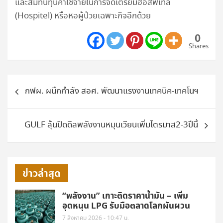
และสมทบทุนค่าใช้จ่ายในการจัดเตรียมฮอสพิเทล
(Hospitel) หรือหอผู้ป่วยเฉพาะกิจอีกด้วย
0
Shares
แนะแนว
กฟผ. ผนึกกำลัง สอศ. พัฒนาแรงงานเทคนิค-เทคโนฯ
เรื่อง
GULF ลุ้นปิดดีลพลังงานหมุนเวียนเพิ่มไตรมาส2-3ปีนี้
ข่าวล่าสุด
“พลังงาน” เกาะติดราคาน้ำมัน – เพิ่ม
อุดหนุน LPG รับมือตลาดโลกผันผวน
7 สิงหาคม 2026 - 10:47 น.