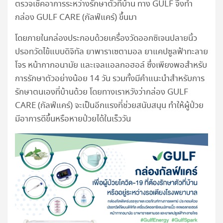
ตรวจเช็คอาการระหว่างรักษาตัวที่บ้าน ทาง GULF จึงทำ
กล่อง GULF CARE (กัลฟ์แคร์) ขึ้นมา
โดยภายในกล่องประกอบด้วยเครื่องวัดออกซิเจนปลายนิ้ว
ปรอทวัดไข้แบบดิจิทัล ยาพาราเซตามอล ยาแคปซูลฟ้าทะลาย
โจร หน้ากากอนามัย และเจลแอลกอฮอล์ ซึ่งเพียงพอสำหรับ
การรักษาตัวอย่างน้อย 14 วัน รวมทั้งมีคำแนะนำสำหรับการ
รักษาตนเองที่บ้านด้วย โดยทางเราหวังว่ากล่อง GULF
CARE (กัลฟ์แคร์) จะเป็นอีกแรงที่ช่วยสนับสนุน ทำให้ผู้ป่วย
มีอาการดีขึ้นหรือหายป่วยได้ในเร็ววัน