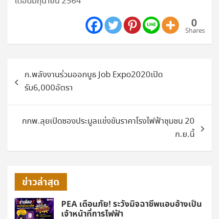
เดือนมิถุนายน 2564
0
Shares
แนะแนว
ก.พลังงานร่วมออกบูธ Job Expo2020เปิด
เรื่อง
รับ6,000อัตรา
กกพ.ลุยเปิดซองประมูลแข่งขันราคาโรงไฟฟ้าชุมชน 20
ก.ย.นี้
ข่าวล่าสุด
PEA เตือนภัย! ระวังมิจฉาชีพแอบอ้างเป็น
เจ้าหน้าที่การไฟฟ้า