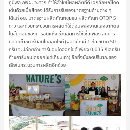
ภูมิพล กฟผ. จ.ตาก ทำให้ลำไยมีผลผลิตที่ดี เอกลักษณ์โดด
เด่นด้วยเนื้อสีทอง ได้รับการรับรองมาตรฐานด้านต่าง ๆ
ได้แก่ อย. มาตรฐานผลิตภัณฑ์ชุมชน ผลิตภัณฑ์ OTOP 5
ดาว และด้วยกระบวนการผลิตที่ใช้ตู้อบพลังงานแสงอาทิตย์
ในขั้นตอนของการอบแห้ง ช่วยลดการใช้เชื้อเพลิง ลดการ
ปล่อยก๊าซคาร์บอนไดออกไซด์ (ผลิตภัณฑ์ 1 ห่อ ขนาด 50
กรัม จะปล่อยก๊าซคาร์บอนไดออกไซด์ เพียง 0.035 กิโลกรัม
ก๊าซคาร์บอนไดออกไซด์เทียบเท่า) อีกทั้งยังลดปริมาณของ
เสียในกระบวนการผลิตอีกด้วย