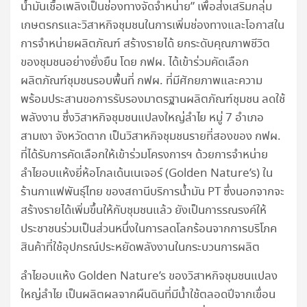
น้ำมันเชื้อเพลิงเป็นช่องทางจัดจำหน่าย” เพื่อส่งเสริมกลุ่ม
เกษตรกรและวิสาหกิจชุมชนในการเพิ่มช่องทางและโอกาสใน
การจำหน่ายผลิตภัณฑ์ สร้างรายได้ ยกระดับคุณภาพชีวิต
ของชุมชนอย่างยั่งยืน โดย กฟผ. ได้เข้าร่วมคัดเลือก
ผลิตภัณฑ์ชุมชนรอบพื้นที่ กฟผ. ที่มีศักยภาพและความ
พร้อมประสานขอการรับรองมาตรฐานผลิตภัณฑ์ชุมชน ลดใช้
พลังงาน ซึ่งวิสาหกิจชุมชนแปลงใหญ่ลำไย หมู่ 7 อำเภอ
สามเงา จังหวัดตาก เป็นวิสาหกิจชุมชนรายที่สองของ กฟผ.
ที่ได้รับการคัดเลือกให้เข้าร่วมโครงการฯ ด้วยการจำหน่าย
ลำไยอบแห้งยี่ห้อโกลเด้นเนเจอร์ (Golden Nature’s) ใน
ร้านกาแฟพันธุ์ไทย ของสถานีบริการน้ำมัน PT ซึ่งนอกจากจะ
สร้างรายได้เพิ่มขึ้นให้กับชุมชนแล้ว ยังเป็นการรณรงค์ให้
ประชาชนร่วมเป็นส่วนหนึ่งในการลดโลกร้อนจากการบริโภค
สินค้าที่ใช้อุปกรณ์ประหยัดพลังงานในกระบวนการผลิต
ลำไยอบแห้ง Golden Nature’s ของวิสาหกิจชุมชนแปลง
ใหญ่ลำไย เป็นผลิตผลจากผืนดินที่มีน้ำใช้ตลอดปีจากเขื่อน