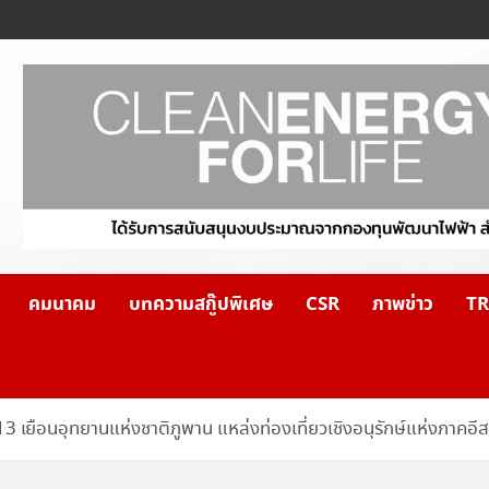
คมนาคม
บทความสกู๊ปพิเศษ
CSR
ภาพข่าว
TR
 เยือนอุทยานแห่งชาติภูพาน แหล่งท่องเที่ยวเชิงอนุรักษ์แห่งภาคอี