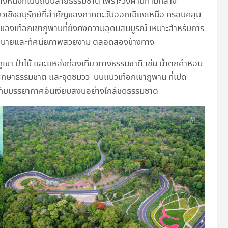
งหนึ่งที่เป็นถนนสายธรรมชาติ เพราะวิ่งผ่านทามกลาง
ยวเชิงอนุรักษ์ที่สำคัญของภาคตะวันออกเฉียงเหนือ ครอบคลุม
าติของเทือกเขาภูพานที่ยังคงความอุดมสมบูรณ์ เหมาะสำหรับการ
็นสบายและทัศนียภาพสวยงาม ตลอดสองข้างทาง
เขา ป่าไม้ และแหล่งท่องเที่ยวทางธรรมชาติ เช่น น้ำตกคำหอม
ศึกษาธรรมชาติ และจุดชมวิว บนแนวเทือกเขาภูพาน ที่เปิด
มด่ำกับบรรยากาศอันเงียบสงบอย่างใกล้ชิดธรรมชาติ