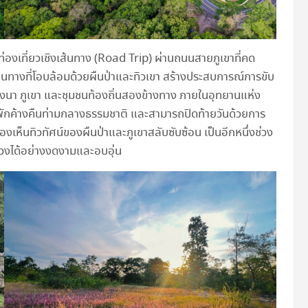
ท่องเที่ยวเชิงเส้นทาง (Road Trip) ผ่านถนนสายภูเขาที่คด
งเส้นทางที่โอบล้อมด้วยผืนป่าและทิวเขา สร้างประสบการณ์การขับ
ทุ่งนา ภูเขา และชุมชนท้องถิ่นสองข้างทาง ภายในอุทยานแห่ง
ารพักค้างคืนท่ามกลางธรรมชาติ และสามารถปิดท้ายวันด้วยการ
เห็นทิวทัศน์ของผืนป่าและภูเขาสลับซับซ้อน เป็นอีกหนึ่งช่วง
ลวงได้อย่างงดงามและอบอุ่น