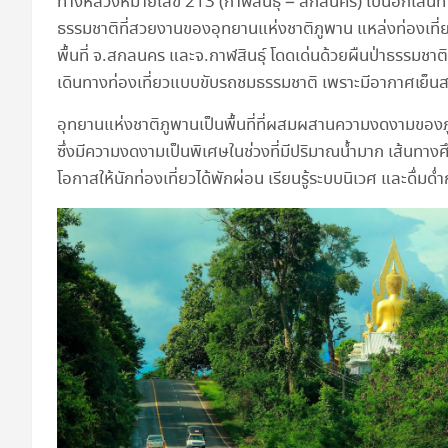
ทางหลวงหมายเลข 213 (กาฬสินธุ์ – สกลนคร) เป็นอีกเส้นทา
ธรรมชาติที่สวยงานของอุทยานแห่งชาติภูพาน แหล่งท่องเที่
พื้นที่ จ.สกลนคร และจ.กาฬสินธุ์ โดดเด่นด้วยผืนป่าธรรมช
เดินทางท่องเที่ยวแบบขับรถชมธรรมชาติ เพราะมีอากาศเย
อุทยานแห่งชาติภูพานเป็นพื้นที่ที่ผสมผสานความงดงามของภู
ซึ่งมีความงดงามเป็นพิเศษในช่วงที่มีปริมาณน้ำมาก เส้นทาง
โอกาสให้นักท่องเที่ยวได้พักผ่อน เรียนรู้ระบบนิเวศ และดื่