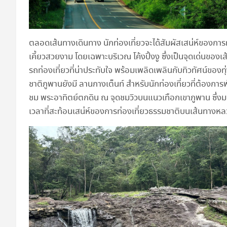
ตลอดเส้นทางเดินทาง นักท่องเที่ยวจะได้สัมผัสเสน่ห์ของการ
เคี้ยวสวยงาม โดยเฉพาะบริเวณ โค้งปิ้งงู ซึ่งเป็นจุดเด่นขอ
รถท่องเที่ยวที่น่าประทับใจ พร้อมเพลิดเพลินกับทิวทัศน์ของ
ชาติภูพานยังมี ลานกางเต็นท์ สำหรับนักท่องเที่ยวที่ต้องก
ชม พระอาทิตย์ตกดิน ณ จุดชมวิวบนแนวเทือกเขาภูพาน ซึ่งมอง
เวลาที่สะท้อนเสน่ห์ของการท่องเที่ยวธรรมชาติบนเส้นทางห