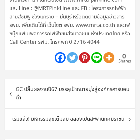
งานโครงการฯ ได้ที่เว็บไซต์ www.mrta-pinkline.com
และ Line : @MRTPinkLine และ FB : โครงการรถไฟฟ้า
สายสีชมพู ช่วงแคราย – มีนบุรี หรือติดตามข้อมูลข่าวสาร
รฟม. เพิ่มเติมได้ที่ เว็บไซต์ รฟม. www.mrta.co.th และเฟ
ซบุ๊กแฟนเพจการรถไฟฟ้าขนส่งมวลชนแห่งประเทศไทย หรือ
Call Center รฟม. โทรศัพท์ 0 2716 4044
0
Shares
แนะแนว
GC ปลื้มผลงานปี67 บรรลุเป้าหมายมุ่งสู่องค์กรคาร์บอน
เรื่อง
ต่ำ
เริ่มแล้ว! มหกรรมสุขเต็มสิบ ฉลองเปิดสะพานทศมราชัน