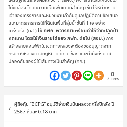
เศรษฐกิจและสังคมแห่งชาติ (สศช.) พิจารณาแล้วเห็นชอบ/
ไม่ขัดข้อง โดยมีความเห็นเพิ่มเติมที่สำคัญ เช่น ให้หน่วยงาน
เจ้าของโครงการและหน่วยงานกำกับดูแลปฏิบัติตามข้อเสนอ
แนะมาตรการการใช้ที่ดินในพื้นที่ลุ่มน้ำชั้นที่ 1 เอ อย่าง
ให้ กฟภ. พิจารณาเตรียมค่าใช้จ่ายปลูกป่า
เคร่งครัด (ทส.)
ทดแทน โดยใช้เงินรายได้ของ กฟภ. ต่อไป (สงป.)
การ
สร้างสายส่งไฟฟ้าในเขตทางหลวงจะต้องขออนุญาตจาก
กรมทางหลวงตามกฎหมายที่เกี่ยวข้อง และคำนึงถึงความ
ปลอดภัยของผู้ใช้เส้นทางเป็นสำคัญ (คค.)
0
Shares
แนะแนว
ผู้ถือหุ้น “BCPG” อนุมัติจ่ายเงินปันผลงวดครึ่งปีหลัง ปี
เรื่อง
2567 หุ้นละ 0.18 บาท