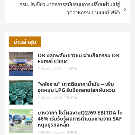
ครม. ไฟเขียว มาตรการสนับสนุนการเปลี่ยนผ่านไปสู่
อุตสาหกรรมยานยนต์ไฟฟ้า
ข่าวล่าสุด
OR ปลุกพลังเยาวชน ผ่านกิจกรรม OR
Futsal Clinic
7 สิงหาคม 2026 - 11:57 น.
“พลังงาน” เกาะติดราคาน้ำมัน – เพิ่ม
อุดหนุน LPG รับมือตลาดโลกผันผวน
7 สิงหาคม 2026 - 10:47 น.
บางจากฯ โชว์ผลงานQ2/69 EBITDA โต
46% เริ่มรับรู้ผลการดำเนินงานจาก SAF
หนุนธุรกิจหลัก
7 สิงหาคม 2026 - 10:09 น.