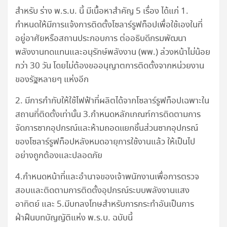
สำหรับ ร่าง พ.ร.บ. นี้ มีเนื้อหาสำคัญ 5 เรื่อง ได้แก่ 1.
กำหนดให้มีการแจ้งการติดตั้งโซลาร์รูฟท็อปเพื่อใช้เองในที่
อยู่อาศัยหรือสถานประกอบการ ต่ออธิบดีกรมพัฒนา
พลังงานทดแทนและอนุรักษ์พลังงาน (พพ.) ล่วงหน้าไม่น้อย
กว่า 30 วัน โดยไม่ต้องขออนุญาตการติดตั้งจากหน่วยงาน
ของรัฐหลายๆ แห่งอีก
2. มีการกำกับให้ใช้ไฟฟ้าที่ผลิตได้จากโซลาร์รูฟท็อปเฉพาะใน
สถานที่ติดตั้งเท่านั้น 3.กำหนดหลักเกณฑ์การติดตามการ
จัดการซากอุปกรณ์และห้ามถอดแยกชิ้นส่วนซากอุปกรณ์
ของโซลาร์รูฟท็อปหลังหมดอายุการใช้งานแล้ว ให้เป็นไป
อย่างถูกต้องและปลอดภัย
4.กำหนดหน้าที่และอำนาจของเจ้าพนักงานเพื่อการตรวจ
สอบและติดตามการติดตั้งอุปกรณ์ระบบพลังงานแสง
อาทิตย์ และ 5.มีบทลงโทษสำหรับการกระทำอันเป็นการ
ฝ่าฝืนบทบัญญัติแห่ง พ.ร.บ. ฉบับนี้