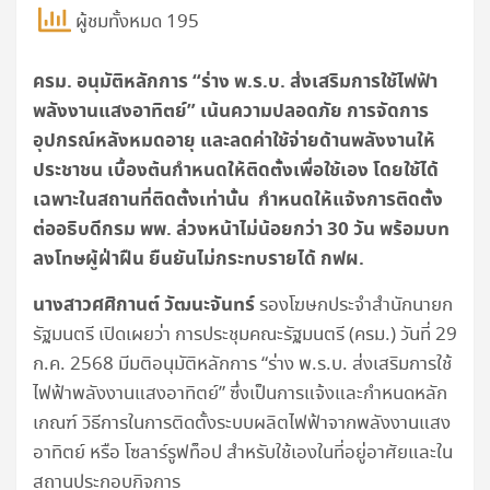
ผู้ชมทั้งหมด 195
ครม. อนุมัติหลักการ “ร่าง พ.ร.บ. ส่งเสริมการใช้ไฟฟ้า
พลังงานแสงอาทิตย์” เน้นความปลอดภัย การจัดการ
อุปกรณ์หลังหมดอายุ และลดค่าใช้จ่ายด้านพลังงานให้
ประชาชน เบื้องต้นกำหนดให้ติดตั้งเพื่อใช้เอง โดยใช้ได้
เฉพาะในสถานที่ติดตั้งเท่านั้น กำหนดให้แจ้งการติดตั้ง
ต่ออธิบดีกรม พพ. ล่วงหน้าไม่น้อยกว่า 30 วัน พร้อมบท
ลงโทษผู้ฝ่าฝืน ยืนยันไม่กระทบรายได้ กฟผ.
นางสาวศศิกานต์ วัฒนะจันทร์
รองโฆษกประจำสำนักนายก
รัฐมนตรี เปิดเผยว่า การประชุมคณะรัฐมนตรี (ครม.) วันที่ 29
ก.ค. 2568 มีมติอนุมัติหลักการ “ร่าง พ.ร.บ. ส่งเสริมการใช้
ไฟฟ้าพลังงานแสงอาทิตย์” ซึ่งเป็นการแจ้งและกำหนดหลัก
เกณฑ์ วิธีการในการติดตั้งระบบผลิตไฟฟ้าจากพลังงานแสง
อาทิตย์ หรือ โซลาร์รูฟท็อป สำหรับใช้เองในที่อยู่อาศัยและใน
สถานประกอบกิจการ