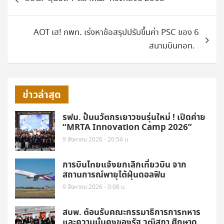
เรื่อง
AOT เฮ! กพท. เร่งหาข้อสรุปปรับขึ้นค่า PSC ของ 6
สนามบินทอท.
ข่าวล่าสุด
รฟม. ปั้นนวัตกรเยาวชนรุ่นใหม่ ! เปิดค่าย
“MRTA Innovation Camp 2026”
9 สิงหาคม 2026 - 20:54 น.
การบินไทยแจ้งยกเลิกเที่ยวบิน จาก
สถานการณ์พายุไต้ฝุ่นดอลฟิน
9 สิงหาคม 2026 - 0:08 น.
สบพ. ต้อนรับคณะกรรมาธิการการทหาร
และความมั่นคงของรัฐ วุฒิสภา ศึกษาดู