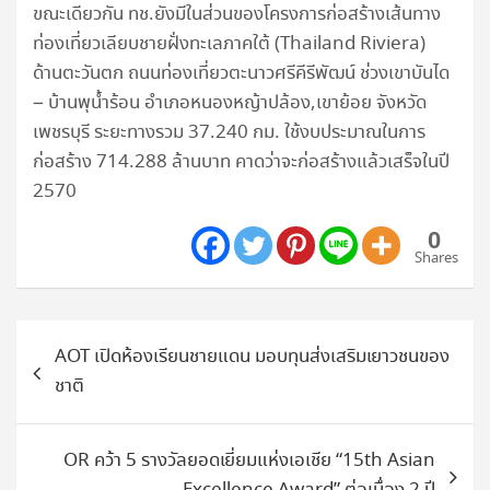
ขณะเดียวกัน ทช.ยังมีในส่วนของโครงการก่อสร้างเส้นทาง
ท่องเที่ยวเลียบชายฝั่งทะเลภาคใต้ (Thailand Riviera)
ด้านตะวันตก ถนนท่องเที่ยวตะนาวศรีคีรีพัฒน์ ช่วงเขาบันได
– บ้านพุน้ำร้อน อำเภอหนองหญ้าปล้อง,เขาย้อย จังหวัด
เพชรบุรี ระยะทางรวม 37.240 กม. ใช้งบประมาณในการ
ก่อสร้าง 714.288 ล้านบาท คาดว่าจะก่อสร้างแล้วเสร็จในปี
2570
0
Shares
แนะแนว
AOT เปิดห้องเรียนชายแดน มอบทุนส่งเสริมเยาวชนของ
เรื่อง
ชาติ
OR คว้า 5 รางวัลยอดเยี่ยมแห่งเอเชีย “15th Asian