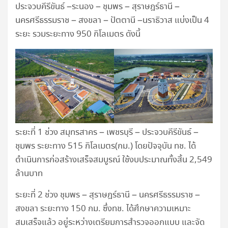
ประจวบคีรีขันธ์ –ระนอง – ชุมพร – สุราษฎร์ธานี –
นครศรีธรรมราช – สงขลา – ปัตตานี –นราธิวาส แบ่งเป็น 4
ระยะ รวมระยะทาง 950 กิโลเมตร ดังนี้
ระยะที่ 1 ช่วง สมุทรสาคร – เพชรบุรี – ประจวบคีรีขันธ์ –
ชุมพร ระยะทาง 515 กิโลเมตร(กม.) โดยปัจจุบัน ทช. ได้
ดำเนินการก่อสร้างเสร็จสมบูรณ์ ใช้งบประมาณทั้งสิ้น 2,549
ล้านบาท
ระยะที่ 2 ช่วง ชุมพร – สุราษฎร์ธานี – นครศรีธรรมราช –
สงขลา ระยะทาง 150 กม. ซึ่งทช. ได้ศึกษาความเหมาะ
สมเสร็จแล้ว อยู่ระหว่างเตรียมการสำรวจออกแบบ และจัด