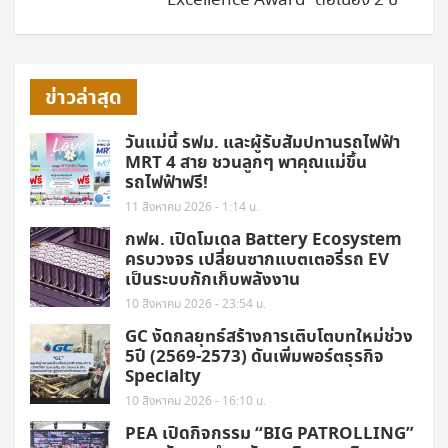
Excellence Award” ต่อเนื่อง 2 ปี
ข่าวล่าสุด
วันแม่นี้ รฟม. และผู้รับสัมปทานรถไฟฟ้า
MRT 4 สาย ชวนลูกๆ พาคุณแม่ขึ้น
รถไฟฟ้าฟรี!
11 สิงหาคม 2026 - 1:14 น.
กฟผ. เปิดโมเดล Battery Ecosystem
ครบวงจร เปลี่ยนซากแบตเตอรี่รถ EV
เป็นระบบกักเก็บพลังงาน
10 สิงหาคม 2026 - 23:54 น.
GC งัดกลยุทธ์สร้างการเติบโตบทใหม่ช่วง
5ปี (2569-2573) ดันเพิ่มพอร์ตธุรกิจ
Specialty
10 สิงหาคม 2026 - 16:10 น.
PEA เปิดกิจกรรม “BIG PATROLLING”