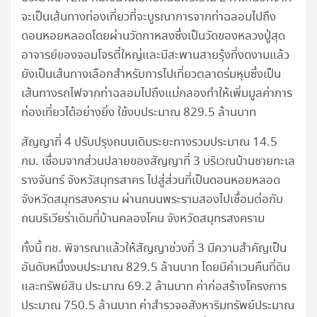
จะเป็นเส้นทางท่องเที่ยวที่จะบูรณาการจากท่าฉลอมไปถึง
ดอนหอยหลอดโดยผ่านวัดกาหลงซึ่งเป็นวัดของหลวงปู่สุด
อาจารย์ของจอมโจรตี๋ใหญ่และมีสะพานสายรุ้งที่งดงามแล้ว
ยังเป็นเส้นทางเลือกสำหรับการไปเที่ยวตลาดร่มหุบซึ่งเป็น
เส้นทางรถไฟจากท่าฉลอมไปถึงแม่กลองทำให้เพิ่มมูลค่าการ
ท่องเที่ยวได้อย่างยิ่ง ใช้งบประมาณ 829.5 ล้านบาท
สัญญาที่ 4 ปรับปรุงถนนเดิมระยะทางรวมประมาณ 14.5
กม. เชื่อมจากส่วนปลายของสัญญาที่ 3 บริเวณบ้านชายทะเล
รางจันทร์ จังหวัสมุทรสาคร ไปสู่ส่วนที่เป็นดอนหอยหลอด
จังหวัดสมุทรสงคราม ผ่านถนนพระรามสองไปเชื่อมต่อกับ
ถนนริเวียร่าเดิมที่บ้านคลองโคน จังหวัดสมุทรสงคราม
ทั้งนี้ ทช. พิจารณาแล้วให้สัญญาช่วงที่ 3 มีความสำคัญเป็น
อันดับหนึ่งงบประมาณ 829.5 ล้านบาท โดยมีค่าเวนคืนที่ดิน
และทรัพย์สิน ประมาณ 69.2 ล้านบาท ค่าก่อสร้างโครงการ
ประมาณ 750.5 ล้านบาท ค่าสำรวจอสังหาริมทรัพย์ประมาณ