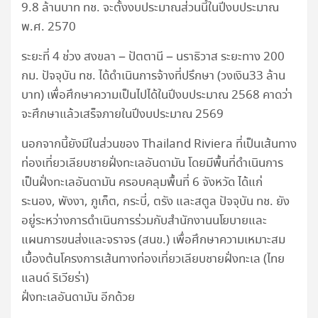
9.8 ล้านบาท ทช. จะตั้งงบประมาณส่วนนี้ในปีงบประมาณ
พ.ศ. 2570
ระยะที่ 4 ช่วง สงขลา – ปัตตานี – นราธิวาส ระยะทาง 200
กม. ปัจจุบัน ทช. ได้ดำเนินการจ้างที่ปรึกษา (วงเงิน33 ล้าน
บาท) เพื่อศึกษาความเป็นไปได้ในปีงบประมาณ 2568 คาดว่า
จะศึกษาแล้วเสร็จภายในปีงบประมาณ 2569
นอกจากนี้ยังมีในส่วนของ Thailand Riviera ที่เป็นเส้นทาง
ท่องเที่ยวเลียบชายฝั่งทะเลอันดามัน โดยมีพื้นที่ดำเนินการ
เป็นฝั่งทะเลอันดามัน ครอบคลุมพื้นที่ 6 จังหวัด ได้แก่
ระนอง, พังงา, ภูเก็ต, กระบี่, ตรัง และสตูล ปัจจุบัน ทช. ยัง
อยู่ระหว่างการดำเนินการร่วมกับสำนักงานนโยบายและ
แผนการขนส่งและจราจร (สนข.) เพื่อศึกษาความเหมาะสม
เบื้องต้นโครงการเส้นทางท่องเที่ยวเลียบชายฝั่งทะเล (ไทย
แลนด์ ริเวียร่า)
ฝั่งทะเลอันดามัน อีกด้วย