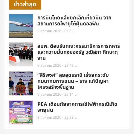
ข่าวล่าสุด
การบินไทยแจ้งยกเลิกเที่ยวบิน จาก
สถานการณ์พายุไต้ฝุ่นดอลฟิน
9 สิงหาคม 2026 - 0:08 น.
สบพ. ต้อนรับคณะกรรมาธิการการทหาร
และความมั่นคงของรัฐ วุฒิสภา ศึกษาดู
งาน
8 สิงหาคม 2026 - 23:43 น.
“สิริพงศ์” ลุยอุดรธานี เร่งยกระดับ
คมนาคมทางถนน – ราง แก้ปัญหา
โครงสร้างพื้นฐาน
8 สิงหาคม 2026 - 23:14 น.
PEA เตือนภัยจากการใช้ไฟฟ้ากรณีเกิด
พายุฝน
8 สิงหาคม 2026 - 22:33 น.