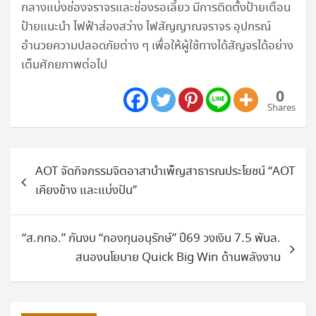
กลางแบ่งช่องจราจรและช่องรอเลี้ยว มีการติดตั้งป้ายเตือน
ป้ายแนะนำ ไฟฟ้าส่องสว่าง ไฟสัญญาณจราจร อุปกรณ์
อำนวยความปลอดภัยต่าง ๆ เพื่อให้ผู้ใช้ทางได้สัญจรได้อย่าง
เต็มศักยภาพต่อไป
0
Shares
แนะแนว
AOT จัดกิจกรรมจิตอาสาบำเพ็ญสาธารณประโยชน์ “AOT
เรื่อง
เคียงข้าง และแบ่งปัน”
“ส.กทอ.” กันงบ “กองทุนอนุรักษ์” ปี69 วงเงิน 7.5 พันล.
สนองนโยบาย Quick Big Win ด้านพลังงาน