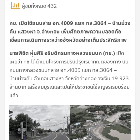
ผู้ชมทั้งหมด 432
ทช. เปิดใช้ถนนสาย อท.
4009
แยก ทล.
3064 –
บ้านม่วง
คัน แสวงหา จ.อ่างทอง เพิ่มศักยภาพความปลอดภัย
เชื่อมการเดินทางระหว่างจังหวัดอย่างเต็มประสิทธิภาพ
นายพิชิต หุ่นศิริ อธิบดีกรมทางหลวงชนบท (ทช.)
เปิด
เผยว่า ทช.ได้ดำเนินโครงการปรับปรุงเรขาคณิตของทาง บน
ถนนทางหลวงชนบทสาย อท.4009 แยก ทล.3064 –
บ้านม่วงคัน อำเภอแสวงหา จังหวัดอ่างทอง วงเงิน 19.923
ล้านบาท เสร็จสมบูรณ์และเปิดให้ประชาชนใช้สัญจรเรียบร้อย
แล้ว