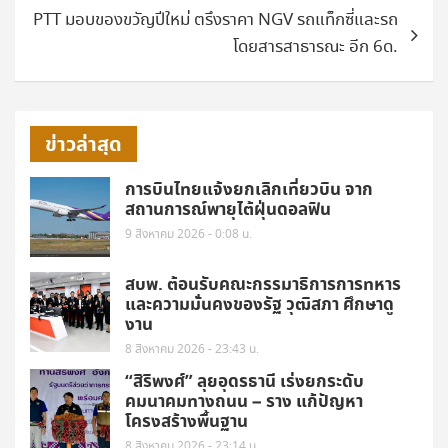
PTT มอบของขวัญปีใหม่ ตรึงราคา NGV รถแท็กซี่และรถ
โดยสารสาธารณะ อีก 6ด.
ข่าวล่าสุด
การบินไทยแจ้งยกเลิกเที่ยวบิน จาก
สถานการณ์พายุไต้ฝุ่นดอลฟิน
9 สิงหาคม 2026 - 0:08 น.
สบพ. ต้อนรับคณะกรรมาธิการการทหาร
และความมั่นคงของรัฐ วุฒิสภา ศึกษาดู
งาน
8 สิงหาคม 2026 - 23:43 น.
“สิริพงศ์” ลุยอุดรธานี เร่งยกระดับ
คมนาคมทางถนน – ราง แก้ปัญหา
โครงสร้างพื้นฐาน
8 สิงหาคม 2026 - 23:14 น.