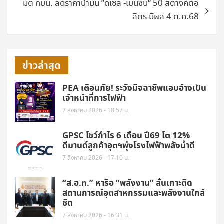
มติ กบน. ลดราคาน้ำมัน ”ดีเซล -เบนซิน“ 50 สตางค์ต่อ
ลิตร มีผล 4 ต.ค.68
ข่าวล่าสุด
PEA เตือนภัย! ระวังมิจฉาชีพแอบอ้างเป็น
เจ้าหน้าที่การไฟฟ้า
7 สิงหาคม 2026 - 18:57 น.
GPSC โชว์กำไร 6 เดือน ปี69 โต 12%
ดีมานด์ลูกค้าอุตฯพุ่งโรงไฟฟ้าพลังน้ำดี
7 สิงหาคม 2026 - 17:10 น.
“ส.อ.ท.” หารือ “พลังงาน” ลั่นเกาะติด
สถานการณ์อุตสาหกรรมและพลังงานใกล้
ชิด
7 สิงหาคม 2026 - 16:31 น.