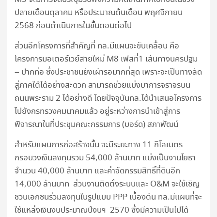
ปลายเดือนตุลาคม หรือประมาณต้นเดือน พฤศจิกายน
2568 ก่อนดำเนินการในขั้นตอนต่อไป
ส่วนอีกโครงการที่สำคัญที่ ทล.มีแผนจะขับเคลื่อน คือ
โครงการมอเตอร์เวย์สายใหม่ M8 เฟสที่1 เส้นทางนครปฐม
– ปากท่อ ซึ่งประชาชนยังเผ้ารอมากที่สุด เพราะจะเป็นทางลัด
สู่ภาคใต้ได้อย่างสะดวก สามารถช่วยแบ่งบาการจราจรบน
ถนนพระราม 2 ได้อย่างดี โดยปัจจุบันทล.ได้นำเสนอโครงการ
ไปยังกรทรวงคมนาคมแล้ว อยู่ระหว่างการนำเข้าสู่การ
พิจารณาในที่ประชุมคณะกรรมการ (บอร์ด) สภาพัฒน์
สำหรับแผนการก่อสร้างนั้น จะมีระยะทาง 11 กิโลเมตร
กรอบวงเงินลงทุนรวม 54,000 ล้านบาท แบ่งเป็นงานโยธา
จำนวน 40,000 ล้านบาท และค่าจัดกรรมสิทธิ์ที่ดินอีก
14,000 ล้านบาท ส่วนงานติดตั้งระบบและ O&M จะใช้เชิญ
ชวนเอกชนร่วมลงทุนในรูปแบบ PPP เบื้องต้น ทล.มีแผนที่จะ
ใช้แหล่งเงินงบประมาณปีงบฯ 2570 ซึ่งมีความเป็นไปได้