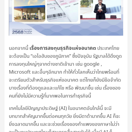
เรื่องการลงทุนธุรกิจแห่งอนาคต
นอกจากนี้
ประเทศไทย
จะต้องเป็น “เอไอฮับของภูมิภาค” ซึ่งปัจจุบัน รัฐบาลได้ดึงดูด
การลงทุนใหญ่ๆจากต่างชาติเข้ามา เช่น google ,
Microsoft และอื่นๆอีกมาก ทำให้ทั่วโลกเห็นว่าไทยพร้อมที่
จะเตรียมตัวสำหรับธุรกิจแห่งอนาคต แต่ไทยก็ยังมีข้อจำกัด
บางเรื่องที่ต้องดูแลและแก้ไข หรือ พัฒนาขึ้น เช่น เรื่องของ
คนที่ยังไม่มีความรู้ที่มากพอในการทำธุรกิจนี้
เทคโนโลยีปัญญาประดิษฐ์ (AI) ในอนาคตอันใกล้นี้ จะมี
บทบาทสำคัญมากขึ้นต่อคนทุกวัย ยิ่งมีดาต้ามากขึ้น AI ก็จะ
ยิ่งฉลาดมากขึ้น และจะช่วยเรื่องของกำแพงของภาษาไม่ว่า