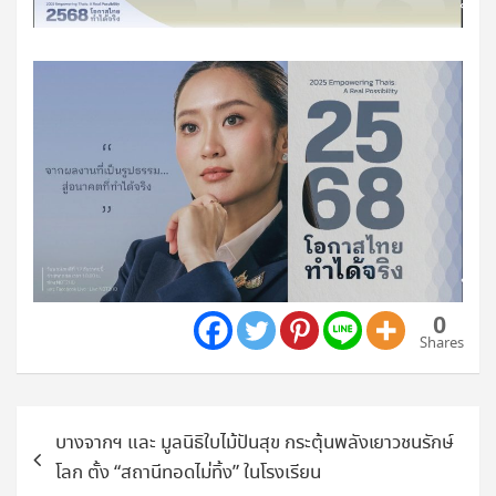
0
Shares
แนะแนว
บางจากฯ และ มูลนิธิใบไม้ปันสุข กระตุ้นพลังเยาวชนรักษ์
เรื่อง
โลก ตั้ง “สถานีทอดไม่ทิ้ง” ในโรงเรียน