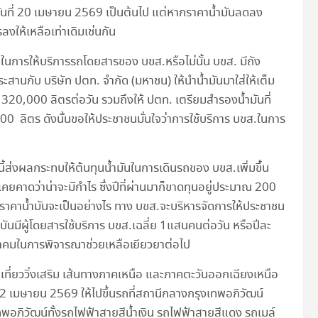
่วันที่ 20 เมษายน 2569 เป็นต้นไป แต่หากราคาน้ำมันลดลง
งให้เหลือเท่าเดิมเช่นกัน
งพอในการให้บริการรถโดยสารของ บขส.หรือไม่นั้น บขส. มีถัง
ะสานกับ บริษัท ปตท. จำกัด (มหาชน) ให้นำน้ำมันมาใส่ให้เต็ม
 320,000 ลิตรต่อวัน รวมถึงให้ ปตท. เตรียมสำรองน้ำมันที่
 ลิตร ดังนั้นขอให้ประชาชนมั่นใจว่าการใช้บริการ บขส.ในการ
ี้ส่งผลกระทบให้ต้นทุนน้ำมันในการเดินรถของ บขส.เพิ่มขึ้น
คยคาดว่าน่าจะมีกำไร ซึ่งปีที่ผ่านมาก็ขาดทุนอยู่ประมาณ 200
์ราคาน้ำมันจะเป็นอย่างไร ทาง บขส.จะบริหารจัดการให้ประชาชน
บันมีผู้โดยสารใช้บริการ บขส.เฉลี่ย 1แสนคนต่อวัน หรือปีละ
าคมในการพิจารณาช่วยเหลือเยียวยาต่อไป
ะเที่ยววิ่งเสริม เส้นทางภาคเหนือ และภาคตะวันออกเฉียงเหนือ
– 12 เมษายน 2569 ให้ไปขึ้นรถที่สถานีกลางกรุงเทพอภิวัฒน์
อภิวัฒน์ทั้งรถไฟฟ้าสายสีน้ำเงิน รถไฟฟ้าสายสีแดง รถเมล์