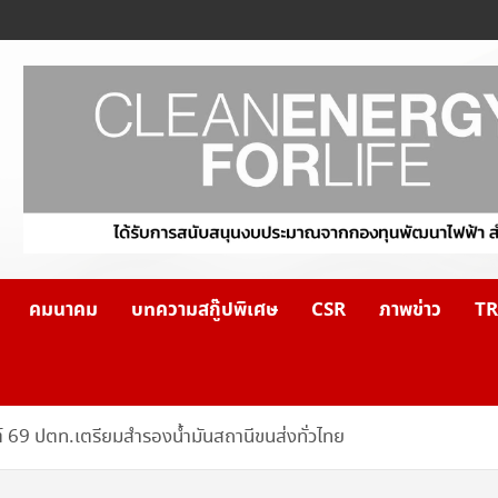
คมนาคม
บทความสกู๊ปพิเศษ
CSR
ภาพข่าว
TR
 69 ปตท.เตรียมสำรองน้ำมันสถานีขนส่งทั่วไทย