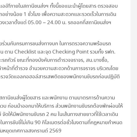
ามแออัfภายในสถานีขนส่งฯ ทั้งนี้ขอแนะนำผู้โดยสาร ตรวจสอบ
้นรถอย่างน้อย 1 ชั่วโมง เพื่อความสะดวกและรวดเร็วในการเดิน
ง ช่วงเวลาตั้งแต่ 05.00 – 24.00 น. รถออกที่สถานีขนส่งฯ
อง โดยร่วมกับกรมการขนส่งทางบก ในการตรวจความพร้อมรถ
น ตาม Checklist และจุด Checking Point รวมทั้ง รฟท.
ะรถทัวร์ ขณะที่กองบังคับการตำรวจจราจร, สน.บางซื่อ,
งเจ้าหน้าที่ตำรวจ อำนวยความสะดวกด้านการจราจร บริเวณโดย
ุดตรวจวัดแอลกอฮอล์สารเสพติดของพนักงานขับรถก่อนปฏิบัติ
 สถานีขนส่งผู้โดยสาร และพนักงาน ตามมาตรการด้านความ
บ ก่อนนำออกมาให้บริการ ส่วนพนักงานขับรถต้องพักผ่อนให้
ัดให้มีพนักงานขับรถ 2 คน ในเส้นทางสายยาวที่ใช้เวลาเดิน
็วในการขับขี่ไม่เกิน 90 กิโลเมตรต่อชั่วโมงตามที่กฎหมายกำหนด
าลวันหยุดเทศกาลสงกรานต์ 2569