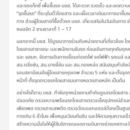
และรถแท็กซี่ เพื่อขึ้นรถ บขส. ได้สะดวก รวดเร็ว และลดคว
“จุดขึ้นรถ” ที่ระบุในตั๋วโดยสาร และเผื่อเวลาเดินมาทางมาขึ
ทาง ส่วนผู้โดยสารที่ซื้อตั๋วรถ บขส. เที่ยวเสริมในวันเดินทา
หมอชิต 2 ชานชาลาที่ 1 – 17
นอกจากนี้ บขส. ได้บูรณาการร่วมกับหน่วยงานที่เกี่ยวข้
โดยสารสาธารณะ และพนักงานขับรถ ก่อนเดินทางทุกคันทุกค
และ ขสมก. จัดการเดินทางเชื่อมต่อรถไฟ รถไฟฟ้า รถเมล์ แล
สน.ตลิ่งชัน, สน.บางยี่ขัน และ สน.ทองหล่อ สนับสนุนกำลั
รอบสถานีขนส่งผู้โดยสารกรุงเทพ จำนวน 5 แห่ง และตั้งจ
หน้าที่ ตั้งจุดตรวจรถโดยสารบนทางหลวงสายหลัก เป็นต้น
อย่างไรก็ตาม บขส. กำชับทุกหน่วยงานกำกับดูแลรถโดยสาร
ปลอดภัย ตรวจความพร้อมรถโดยสารตรวจเช็คอุปกรณ์ส่วนคว
เพียงพอ ตรวจสารเสพติด ตรวจวัดแอลกอฮอล์ต้องเป็นศูนย์ จ
ทางเกิน 6 ชั่วโมง เพื่อหมุนเวียนกันขับ และให้ควบคุมความเร
สร้างความมั่นใจให้ผู้ใช้บริการตลอดการเดินทางช่วงเทศก