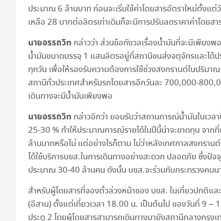
ประมาณ 6 ล้านบาท ก่อนจะเริ่มใช้ค่าโดยสารอัตราใหม่ตั้งแต
เหลือ 28 บาทต่อลิตรเท่าเดิมก็จะมีการปรับลดราคาค่าโดยสารล
นายอรรถวิท
กล่าวว่า ส่วนข้อกังวลเรื่องน้ำมันที่จะมีเพีย
น้ำมันขนาดบรรจุ 1 แสนลิตรอยู่ที่สถานีขนส่งจตุจักรและได้ปร
ทุกวัน เพื่อให้รองรับความต้องการใช้ช่วงสงกรานต์ในปริมาณ
สถานีทั่วประเทศสำหรับรถโดยสารอีกวันละ 700,000-800,000
เดินทางจะมีน้ำมันเพียงพอ
นายอรรถวิท
กล่าวอีกว่า ยอมรับว่าสถานการณ์น้ำมันในเวลาน
25-30 % ทำให้ประมาณการณ์รายได้ในปีนี้น่าจะขาดทุน จากที่เ
ล้านบาทหรือไม่ แต่อย่างไรก็ตาม ไม่ว่าหลังเทศกาลสงกรานต
ได้ใช้บริการบขส.ในการเดินทางอย่างสะดวก ปลอดภัย ซึ่งปัจจุ
ประมาณ 30-40 ล้านคน ดังนั้น บขส.จะร่วมกับกระทรวงคมน
สำหรับผู้โดยสารที่จองตั๋วล่วงหน้าของ บขส. ในเที่ยวปกติแล
(อีสาน) ตั้งแต่เที่ยวเวลา 18.00 น. เป็นต้นไป ของวันที่ 9 
ประตู 2 โดยผู้โดยสารสามารถเดินทางมายังสถานีกลางกรุงเทพ