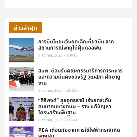
ข่าวล่าสุด
การบินไทยแจ้งยกเลิกเที่ยวบิน จาก
สถานการณ์พายุไต้ฝุ่นดอลฟิน
9 สิงหาคม 2026 - 0:08 น.
สบพ. ต้อนรับคณะกรรมาธิการการทหาร
และความมั่นคงของรัฐ วุฒิสภา ศึกษาดู
งาน
8 สิงหาคม 2026 - 23:43 น.
“สิริพงศ์” ลุยอุดรธานี เร่งยกระดับ
คมนาคมทางถนน – ราง แก้ปัญหา
โครงสร้างพื้นฐาน
8 สิงหาคม 2026 - 23:14 น.
PEA เตือนภัยจากการใช้ไฟฟ้ากรณีเกิด
พายุฝน