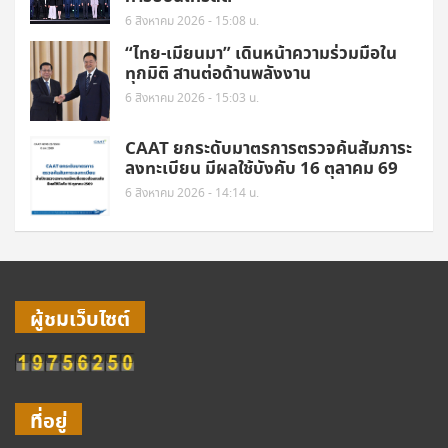
6 สิงหาคม 2026 - 15:08 น.
“ไทย-เมียนมา” เดินหน้าความร่วมมือใน
ทุกมิติ สานต่อด้านพลังงาน
6 สิงหาคม 2026 - 15:03 น.
CAAT ยกระดับมาตรการตรวจค้นสัมภาระ
ลงทะเบียน มีผลใช้บังคับ 16 ตุลาคม 69
6 สิงหาคม 2026 - 14:14 น.
ผู้ชมเว็บไซต์
ที่อยู่