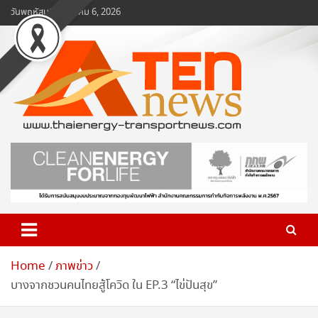
Skip
วันพฤหัสบดี, สิงหาคม 6, 2026
to
content
www.ten-news.com
ข่าวพลังงานและคมนาคม
Home
ภาพข่าว
บางจากชวนคนไทยสู้โควิด ใน EP.3 “ไข่ปันสุข”