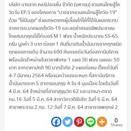
บริษัท บางจาก คอร์ปอเรชั่น จำกัด (มหาชน) ชวนคนไทยสู้โค
วิด ใน EP.3 ของโครงการ “บางจากชวนคนไทยสู้โควิด-19”
ด้วย “ไข่ปันสุข” ช่วยเกษตรกรผู้เลี้ยงไก่ไข่ที่ได้รับผลกระทบ
จากการระบาดของโควิด-19 และลดค่าครองชีพประชาชน
โดยสมนาคุณไข่ไก่เบอร์ M 1 ฟอง น้ำหนักประมาณ 55-65
กรัม มูลค่า 3 บาท ต่อรถ 1 คันที่มาเติมน้ำมันบางจากทุกชนิด
ทุกยอดการเติม จำนวน 600 คันแรกต่อวันต่อสถานีบริการ
พร้อมจัดจำหน่ายในราคาพิเศษ 1 แผง 30 ฟอง แผงละ 50
บาท จากราคาปกติ 90 บาทจำกัด 2 แผงต่อคน ตั้งแต่วันที่
4-7 มีนาคม 2564 หรือจนกว่าของจะหมด ที่สถานีบริการ
น้ำมันบางจาก 5 สาขารอบกรุง 4 วัน 4 มุมเมือง โดยในวันที่
4 มี.ค. 64 จำหน่ายที่สาขาสุขุมวิท 62 และบางนา-ตราด
กม.16 วันที่ 5 มี.ค. 64 สาขาวิภาวดีรังสิต วันที่ 6 มี.ค. 64
สาขาพระราม 2 กม. 12 วันที่ 7 มี.ค. 64 สาขาราชพฤกษ์ 2
0
Shares