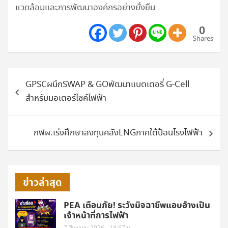
แวดล้อมและการพัฒนาองค์กรอย่างยั่งยืน
0
Shares
แนะแนว
GPSCผนึกSWAP & GOพัฒนาแบตเตอรี่ G-Cell
เรื่อง
สำหรับมอเตอร์ไซค์ไฟฟ้า
กฟผ.เร่งศึกษาลงทุนคลังLNGภาคใต้ป้อนโรงไฟฟ้า
ข่าวล่าสุด
PEA เตือนภัย! ระวังมิจฉาชีพแอบอ้างเป็น
เจ้าหน้าที่การไฟฟ้า