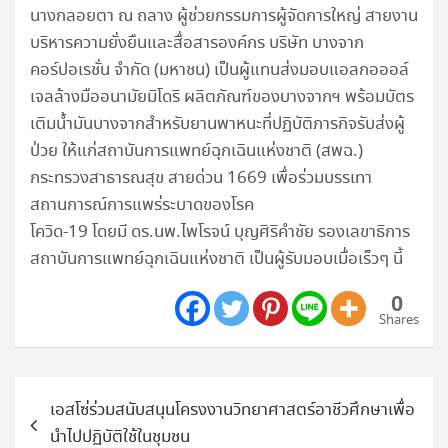
นางกลอยตา ณ ถลาง ผู้ช่วยกรรมการผู้จัดการใหญ่ สายงาน
บริหารความยั่งยืนและสื่อสารองค์กร บริษัท บางจาก
คอร์ปอเรชั่น จำกัด (มหาชน) เป็นผู้แทนส่งมอบแอลกอออล์
เจลล้างมืออนามัยมิโดริ ผลิตภัณฑ์ของบางจากฯ พร้อมบัตร
เติมน้ำมันบางจากสำหรับยานพาหนะที่ปฏิบัติภารกิจรับส่งผู้
ป่วย ให้แก่สถาบันการแพทย์ฉุกเฉินแห่งชาติ (สพฉ.)
กระทรวงสาธารณสุข สายด่วน 1669 เพื่อร่วมบรรเทา
สถานการณ์การแพร่ระบาดของโรค
โควิด-19 โดยมี ดร.นพ.ไพโรจน์ บุญศิริคำชัย รองเลขาธิการ
สถาบันการแพทย์ฉุกเฉินแห่งชาติ เป็นผู้รับมอบเมื่อเร็วๆ นี้
0
Shares
แนะแนว
เอสโซ่ร่วมสนับสนุนโครงงานวิทยาศาสตร์อาชีวศึกษาเพื่อ
เรื่อง
นำไปปฏิบัติใช้ในชุมชน