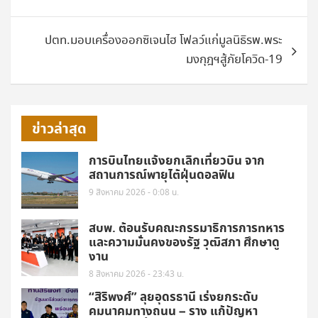
ปตท.มอบเครื่องออกซิเจนไฮ โฟลว์แก่มูลนิธิรพ.พระ
มงกุฎฯสู้ภัยโควิด-19
ข่าวล่าสุด
การบินไทยแจ้งยกเลิกเที่ยวบิน จาก
สถานการณ์พายุไต้ฝุ่นดอลฟิน
9 สิงหาคม 2026 - 0:08 น.
สบพ. ต้อนรับคณะกรรมาธิการการทหาร
และความมั่นคงของรัฐ วุฒิสภา ศึกษาดู
งาน
8 สิงหาคม 2026 - 23:43 น.
“สิริพงศ์” ลุยอุดรธานี เร่งยกระดับ
คมนาคมทางถนน – ราง แก้ปัญหา