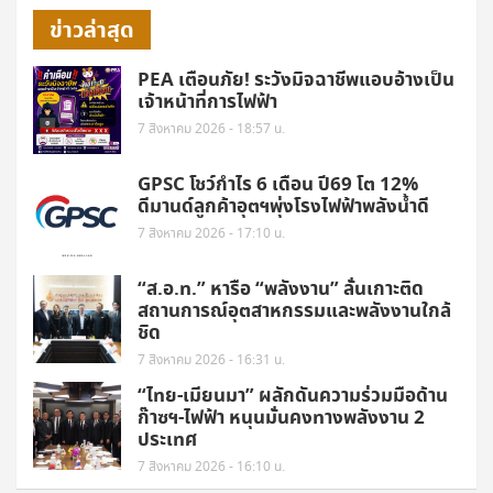
ข่าวล่าสุด
PEA เตือนภัย! ระวังมิจฉาชีพแอบอ้างเป็น
เจ้าหน้าที่การไฟฟ้า
7 สิงหาคม 2026 - 18:57 น.
GPSC โชว์กำไร 6 เดือน ปี69 โต 12%
ดีมานด์ลูกค้าอุตฯพุ่งโรงไฟฟ้าพลังน้ำดี
7 สิงหาคม 2026 - 17:10 น.
“ส.อ.ท.” หารือ “พลังงาน” ลั่นเกาะติด
สถานการณ์อุตสาหกรรมและพลังงานใกล้
ชิด
7 สิงหาคม 2026 - 16:31 น.
“ไทย-เมียนมา” ผลักดันความร่วมมือด้าน
ก๊าซฯ-ไฟฟ้า หนุนมั่นคงทางพลังงาน 2
ประเทศ
7 สิงหาคม 2026 - 16:10 น.