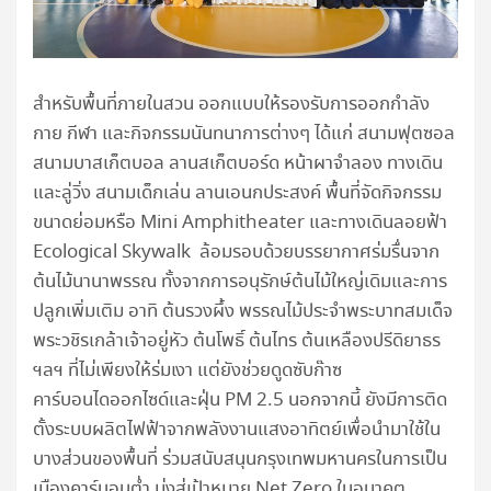
สำหรับพื้นที่ภายในสวน ออกแบบให้รองรับการออกกำลัง
กาย กีฬา และกิจกรรมนันทนาการต่างๆ ได้แก่ สนามฟุตซอล
สนามบาสเก็ตบอล ลานสเก็ตบอร์ด หน้าผาจำลอง ทางเดิน
และลู่วิ่ง สนามเด็กเล่น ลานเอนกประสงค์ พื้นที่จัดกิจกรรม
ขนาดย่อม
หรือ Mini Amphitheater และทางเดินลอยฟ้า
Ecological Skywalk ล้อมรอบด้วยบรรยากาศร่มรื่นจาก
ต้นไม้นานาพรรณ ทั้งจากการอนุรักษ์ต้นไม้ใหญ่เดิมและการ
ปลูกเพิ่มเติม อาทิ ต้นรวงผึ้ง พรรณไม้ประจำพระบาทสมเด็จ
พระวชิรเกล้าเจ้าอยู่หัว ต้นโพธิ์ ต้นไทร ต้นเหลืองปรีดิยาธร
ฯลฯ ที่ไม่เพียงให้ร่มเงา แต่ยังช่วยดูดซับก๊าซ
คาร์บอนไดออกไซด์และฝุ่น PM 2.5 นอกจากนี้ ยังมีการติด
ตั้งระบบผลิตไฟฟ้าจากพลังงานแสงอาทิตย์เพื่อนำมาใช้ใน
บางส่วนของพื้นที่ ร่วมสนับสนุนกรุงเทพมหานครในการเป็น
เมืองคาร์บอนต่ำ
มุ่งสู่เป้าหมาย
Net Zero ในอนาคต