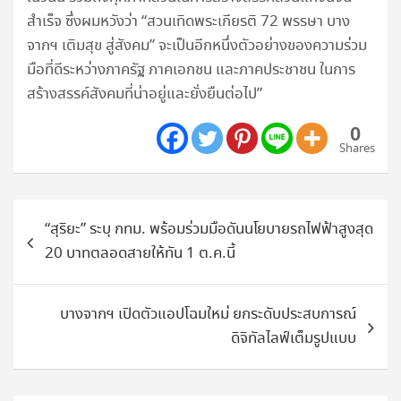
สำเร็จ ซึ่งผมหวังว่า “สวนเทิดพระเกียรติ 72 พรรษา บาง
จากฯ เติมสุข สู่สังคม” จะเป็นอีกหนึ่งตัวอย่างของความร่วม
มือที่ดีระหว่างภาครัฐ ภาคเอกชน และภาคประชาชน ในการ
สร้างสรรค์สังคมที่น่าอยู่และยั่งยืนต่อไป”
0
Shares
แนะแนว
“สุริยะ” ระบุ กทม. พร้อมร่วมมือดันนโยบายรถไฟฟ้าสูงสุด
เรื่อง
20 บาทตลอดสายให้ทัน 1 ต.ค.นี้
บางจากฯ เปิดตัวแอปโฉมใหม่ ยกระดับประสบการณ์
ดิจิทัลไลฟ์เต็มรูปแบบ