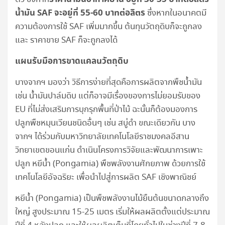
น้ำมัน SAF จะอยู่ที่ 55-60 บาทต่อลิตร
ซึ่งหากในอนาคตมี
ความต้องการใช้ SAF เพิ่มมากขึ้น ต้นทุนวัตถุดิบก็จะถูกลง
และ ราคาขาย SAF ก็จะถูกลงได้
แผนรับมือการขาดแคลนวัตถุดิบ
บางจากฯ มองว่า วิธีการง่ายที่สุดคือการผลิตจากพืชน้ำมัน
เช่น น้ำมันปาล์มดิบ แต่ก็อาจมีเรื่องของการไม่ยอมรับของ
EU ที่ไม่ส่งเสริมการบุกรุกพื้นที่ป่าไม้ ฉะนั้นก็ต้องมองการ
ปลูกพืชหมุนเวียนชนิดอื่นๆ เช่น สบู่ดำ ขณะเดียวกัน บาง
จากฯ ได้ร่วมกับมหาวิทยาลัยเทคโนโลยีราชมงคลอีสาน
วิทยาเขตขอนแก่น ดำเนินโครงการวิจัยและพัฒนาการเพาะ
ปลูก หยีน้ำ (Pongamia) พืชพลังงานศักยภาพ ด้วยการใช้
เทคโนโลยีอัจฉริยะ เพื่อนำไปสู่การผลิต SAF เชิงพาณิชย์
หยีน้ำ (Pongamia) เป็นพืชพลังงานไม้ยืนต้นขนาดกลางถึง
ใหญ่ สูงประมาณ 15-25 เมตร เริ่มให้ผลผลิตตั้งแต่ประมาณ