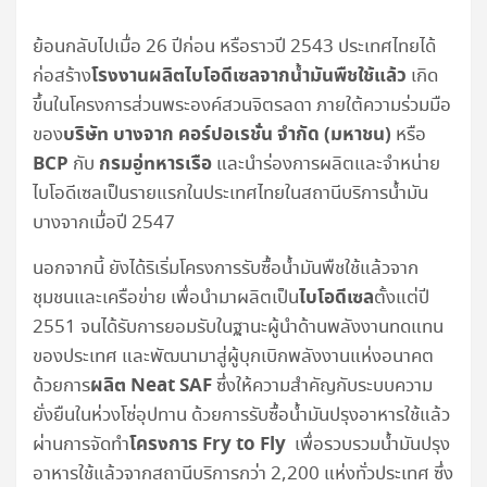
ย้อนกลับไปเมื่อ 26 ปีก่อน หรือราวปี 2543 ประเทศไทยได้
โรงงานผลิตไบโอดีเซลจากน้ำมันพืชใช้แล้ว
ก่อสร้าง
เกิด
ขึ้นในโครงการส่วนพระองค์สวนจิตรลดา ภายใต้ความร่วมมือ
บริษัท บางจาก คอร์ปอเรชั่น จำกัด (มหาชน)
ของ
หรือ
BCP
กรมอู่ทหารเรือ
กับ
และนำร่องการผลิตและจำหน่าย
ไบโอดีเซลเป็นรายแรกในประเทศไทยในสถานีบริการน้ำมัน
บางจากเมื่อปี 2547
นอกจากนี้ ยังได้ริเริ่มโครงการรับซื้อน้ำมันพืชใช้แล้วจาก
ไบโอดีเซล
ชุมชนและเครือข่าย เพื่อนำมาผลิตเป็น
ตั้งแต่ปี
2551 จนได้รับการยอมรับในฐานะผู้นำด้านพลังงานทดแทน
ของประเทศ และพัฒนามาสู่ผู้บุกเบิกพลังงานแห่งอนาคต
ผลิต Neat SAF
ด้วยการ
ซึ่งให้ความสำคัญกับระบบความ
ยั่งยืนในห่วงโซ่อุปทาน ด้วยการรับซื้อน้ำมันปรุงอาหารใช้แล้ว
โครงการ Fry to Fly
ผ่านการจัดทำ
เพื่อรวบรวมน้ำมันปรุง
อาหารใช้แล้วจากสถานีบริการกว่า 2,200 แห่งทั่วประเทศ ซึ่ง