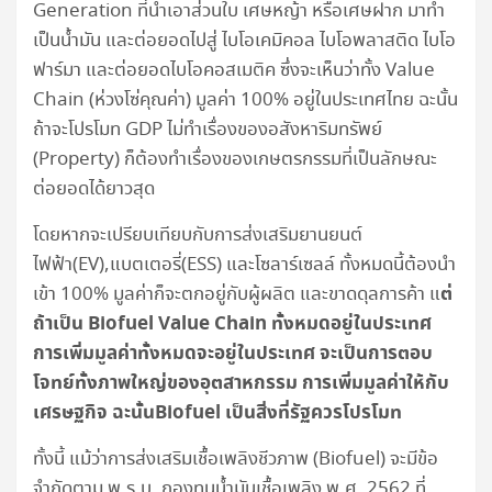
Generation ที่นำเอาส่วนใบ เศษหญ้า หรือเศษฝาก มาทำ
เป็นน้ำมัน และต่อยอดไปสู่ ไบโอเคมิคอล ไบโอพลาสติด ไบโอ
ฟาร์มา และต่อยอดไบโอคอสเมติค ซึ่งจะเห็นว่าทั้ง Value
Chain (ห่วงโซ่คุณค่า) มูลค่า 100% อยู่ในประเทศไทย ฉะนั้น
ถ้าจะโปรโมท GDP ไม่ทำเรื่องของอสังหาริมทรัพย์
(Property) ก็ต้องทำเรื่องของเกษตรกรรมที่เป็นลักษณะ
ต่อยอดได้ยาวสุด
โดยหากจะเปรียบเทียบกับการส่งเสริมยานยนต์
ไฟฟ้า(EV),แบตเตอรี่(ESS) และโซลาร์เซลล์ ทั้งหมดนี้ต้องนำ
ต่
เข้า 100% มูลค่าก็จะตกอยู่กับผู้ผลิต และขาดดุลการค้า แ
ถ้าเป็น Biofuel Value Chain ทั้งหมดอยู่ในประเทศ
การเพิ่มมูลค่าทั้งหมดจะอยู่ในประเทศ จะเป็นการตอบ
โจทย์ทั้งภาพใหญ่ของอุตสาหกรรม การเพิ่มมูลค่าให้กับ
เศรษฐกิจ ฉะนั้นBiofuel เป็นสิ่งที่รัฐควรโปรโมท
ทั้งนี้ แม้ว่าการส่งเสริมเชื้อเพลิงชีวภาพ (Biofuel) จะมีข้อ
จำกัดตาม พ.ร.บ. กองทุนน้ำมันเชื้อเพลิง พ.ศ. 2562 ที่