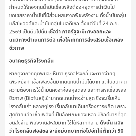
กำหนดให้กองทุนน้ำมันเชื้อเพลิงต้องหยุดการนำเงินไป
ชดเชยราคาน้ำมันที่มีส่วนผสมจากพืชพลังงาน ทั้งน้ำมันกลุ่ม
แก๊สโซฮอล์และน้ำมันกลุ่มไบโอดีเซล ตั้งแต่วันที่ 24 ก.ย.
เชื่อว่า ภาครัฐจะมีทางออกและ
2569 เป็นต้นไปนั้น
แนวทางดำเนินการต่อ เพื่อให้เกิดการส่งเสริมเชื้อเพลิง
ชีวภาพ
อนาคตธุรกิจโรงกลั่น
หากดูจากวิกฤตพบจะเห็นว่า ธุรกิจโรงกลั่นจะตายง่ายๆ
เพราะยังหาเชื้อเพลิงอื่นมาทดแทนน้ำมันได้ยาก แต่ในอนาคต
ความต้องการใช้น้ำมันคงจะค่อยๆลดลง และการหาเชื้อเพลิง
ชีวภาพ (Biofuel)เข้ามาทดแทนน่าจะง่ายสุด ซึ่งจะเริ่มเห็น
โรงกลั่นเก่า หลายๆโรง เริ่มกลับมาเดินเครื่องการผลิต เพราะ
สุดท้ายแล้ว เชื้อเพลิงที่เป็นลักษณะของเหลว มีข้อดีมากที่สุด
ดังนั้น มอง
ขนส่งง่าย พลังงานสะสมมาก ใช้ได้หลากหลาย
ว่า โรงกลั่นฟอสซิล จะยังมีบทบาทต่อไปอีกไม่ต่ำกว่า 50