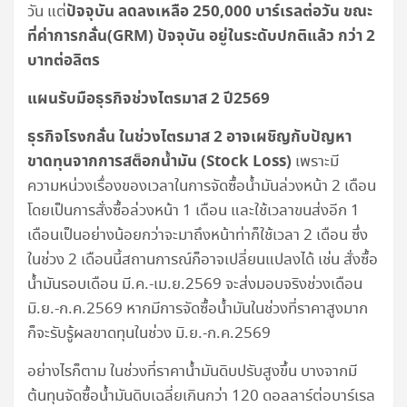
ปัจจุบัน ลดลงเหลือ 250,000 บาร์เรลต่อวัน ขณะ
วัน แต่
ที่ค่าการกลั่น(
GRM) ปัจจุบัน อยู่ในระดับปกติแล้ว กว่า 2
บาทต่อลิตร
แผนรับมือธุรกิจช่วงไตรมาส 2 ปี2569
ธุรกิจโรงกลั่น ในช่วงไตรมาส 2 อาจเผชิญกับปัญหา
ขาดทุนจากการสต็อกน้ำมัน (Stock Loss)
เพราะมี
ความหน่วงเรื่องของเวลาในการจัดซื้อน้ำมันล่วงหน้า 2 เดือน
โดยเป็นการสั่งซื้อล่วงหน้า 1 เดือน และใช้เวลาขนส่งอีก 1
เดือนเป็นอย่างน้อยกว่าจะมาถึงหน้าท่าก็ใช้เวลา 2 เดือน ซึ่ง
ในช่วง 2 เดือนนี้สถานการณ์ก็อาจเปลี่ยนแปลงได้ เช่น สั่งซื้อ
น้ำมันรอบเดือน มี.ค.-เม.ย.2569 จะส่งมอบจริงช่วงเดือน
มิ.ย.-ก.ค.2569 หากมีการจัดซื้อน้ำมันในช่วงที่ราคาสูงมาก
ก็จะรับรู้ผลขาดทุนในช่วง มิ.ย.-ก.ค.2569
อย่างไรก็ตาม ในช่วงที่ราคาน้ำมันดิบปรับสูงขึ้น บางจากมี
ต้นทุนจัดซื้อน้ำมันดิบเฉลี่ยเกินกว่า 120 ดอลลาร์ต่อบาร์เรล