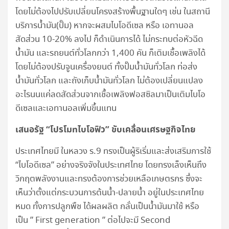
โดยไม่ต้องไปปรับเปลี่ยนโครงสร้างพื้นฐานใดๆ เช่น ในสถานี
บริการน้ำมัน(ปั๊ม) หากจะผสมไบโอดีเซล หรือ เอทานอล
สัดส่วน 10-20% ลงไป ก็ดำเนินการได้ ไม่กระทบต่อหัวฉีด
น้ำมัน และรถยนต์ทั่วโลกกว่า 1,400 คัน ก็เติมเชื้อเพลิงได้
โดยไม่ต้องปรับจูนเครื่องยนต์ ทั้งปั๊มน้ำมันทั่วโลก ท่อส่ง
น้ำมันทั่วโลก และถังเก็บน้ำมันทั่วโลก ไม่ต้องเปลี่ยนแปลง
อะไรนนแค่ลดสัดส่วนจากเชื้อเพลิงฟอสซิลมาเป็นเติมไบโอ
ดีเซลและเอทานอลเพิ่มขึ้นแทน
เสนอรัฐ “โปรโมทไบโอฟิว” ขับเคลื่อนเศรษฐกิจไทย
ประเทศไทยมี ในหลวง ร.9 ทรงเป็นผู้ริเริ่มและส่งเสริมการใช้
“ไบโอดีเซล” อย่างจริงจังในประเทศไทย โดยทรงเล็งเห็นถึง
วิกฤตพลังงานและทรงต้องการช่วยเหลือเกษตรกร ซึ่งจะ
เห็นว่าตั้งแต่กระบวนการต้นน้ำ-ปลายน้ำ อยู่ในประเทศไทย
หมด ทั้งการปลูกพืช ได้ผลผลิต กลั่นเป็นน้ำมันมาใช้ หรือ
เป็น ” First generation ” ต่อไปจะมี Second