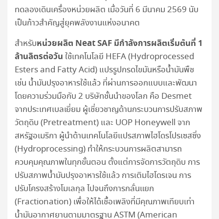
ทดลองเดินเครื่องหน่วยผลิต เมื่อวันที่ 6 มีนาคม 2569 นับ
เป็นก้าวสำคัญสู่ยุคพลังงานแห่งอนาคต
หน่วยผลิต Neat SAF มีกำลังการผลิตเริ่มต้นที่ 1
สำหรับ
ล้านลิตรต่อวัน
ใช้เทคโนโลยี HEFA (Hydroprocessed
Esters and Fatty Acid) แปรรูปกรดไขมันหรือน้ำมันพืช
เช่น น้ำมันปรุงอาหารใช้แล้ว ที่ผ่านการออกแบบและพัฒนา
โดยความร่วมมือกับ 2 บริษัทชั้นนำของโลก คือ Desmet
จากประเทศเบลเยี่ยม ผู้เชี่ยวชาญด้านกระบวนการปรับสภาพ
วัตถุดิบ (Pretreatment) และ UOP Honeywell จาก
สหรัฐอเมริกา ผู้นำด้านเทคโนโลยีแปรสภาพไฮโดรโปรเซสซิ่ง
(Hydroprocessing) ทำให้กระบวนการผลิตสามารถ
ควบคุมคุณภาพในทุกขั้นตอน ตั้งแต่การจัดการวัตถุดิบ การ
ปรับสภาพน้ำมันปรุงอาหารใช้แล้ว การเติมไฮโดรเจน การ
ปรับโครงสร้างโมเลกุล ไปจนถึงการกลั่นแยก
(Fractionation) เพื่อให้ได้เชื้อเพลิงที่มีคุณภาพเทียบเท่า
น้ำมันอากาศยานตามมาตรฐาน ASTM (American