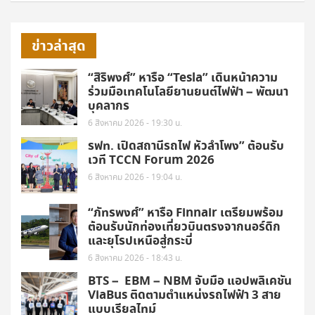
ข่าวล่าสุด
“สิริพงศ์” หารือ “Tesla” เดินหน้าความ
ร่วมมือเทคโนโลยียานยนต์ไฟฟ้า – พัฒนา
บุคลากร
6 สิงหาคม 2026 - 19:30 น.
รฟท. เปิดสถานีรถไฟ หัวลำโพง” ต้อนรับ
เวที TCCN Forum 2026
6 สิงหาคม 2026 - 19:04 น.
“ภัทรพงศ์” หารือ Finnair เตรียมพร้อม
ต้อนรับนักท่องเที่ยวบินตรงจากนอร์ดิก
และยุโรปเหนือสู่กระบี่
6 สิงหาคม 2026 - 18:43 น.
BTS – EBM – NBM จับมือ แอปพลิเคชัน
ViaBus ติดตามตำแหน่งรถไฟฟ้า 3 สาย
แบบเรียลไทม์