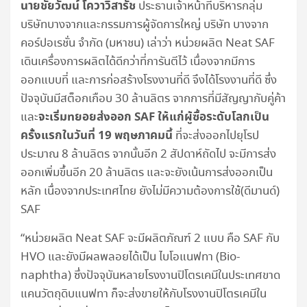
นายชัยวัฒน์ โควาวิสารัช
ประธานเจ้าหน้าที่บริหารกลุ่ม
บริษัทบางจากและกรรมการผู้จัดการใหญ่ บริษัท บางจาก
คอร์ปอเรชั่น จำกัด (มหาชน) เล่าว่า หน่วยผลิต Neat SAF
เดินเครื่องการผลิตได้ดีกว่าที่การันตีไว้ เนื่องจากมีการ
ออกแบบที่ และการก่อสร้างโรงงานที่ดี จึงได้โรงงานที่ดี ซึ่ง
ปัจจุบันมีสต็อกเกือบ 30 ล้านลิตร จากการที่มีสัญญากับคู่ค้า
จะเริ่มทยอยส่งออก SAF ให้แก่ผู้ซื้อระดับโลกเป็น
และ
ครั้งแรกในวันที่ 19 พฤษภาคมนี้
ที่จะส่งออกไปยุโรป
ประมาณ 8 ล้านลิตร จากนั้นอีก 2 สัปดาห์ถัดไป จะมีการส่ง
ออกเพิ่มขึ้นอีก 20 ล้านลิตร และจะยังเน้นการส่งออกเป็น
หลัก เนื่องจากประเทศไทย ยังไม่มีความต้องการใช้(ดีมานด์)
SAF
“หน่วยผลิต Neat SAF จะมีผลิตภัณฑ์ 2 แบบ คือ SAF กับ
HVO และยังมีผลพลอยได้เป็น ไบโอแนฟทา (Bio-
naphtha) ซึ่งปัจจุบันหลายโรงงานปิโตรเคมีในประเทศขาด
แคนวัตถุดิบแนฟทา ก็จะส่งขายให้กับโรงงานปิโตรเคมีใน