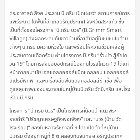
ดร.ฮาราลด์ ลิงค์ ประธาน บี.กริม เปิดเผยว่า สถานการณ์การ
แพร่ระบาดในพื้นที่อำเภออรัญประเทศ จังหวัดสระแก้ว ซึ่ง
เป็นที่ตั้งของโครงการ “บี.กริม บวร” (B.Grimm Smart
Village) ส่งผลกระทบกับชาวบ้านที่อาศัยอยู่ในชุมชนในด้าน
ต่างๆ บี.กริม มีความห่วงใย และพร้อมให้ความช่วยเหลือผู้
ประสบความเดือดร้อน ผ่านโครงการ บี.กริม “ร่วมใจ สู้ภัยโค
วิด-19” โดยการส่งมอบอุปกรณ์ป้องกันไวรัสโควิด-19 ได้แก่
หน้ากากอนามัย เจลแอลกอฮอล์ชนิดแกลลอน แอลกอฮอล์
สเปรย์พกพา และเครื่องฉีดพ่นแอลกอฮอลล์ฆ่าเชื้อ เพื่อ
ดูแลสุขภาพของประชาชนในหมู่บ้านบี.กริม วัดบี.กริม และโรง
เรียนบี.กริม
โครงการ “บี.กริม บวร” เป็นโครงการที่น้อมนำแนวพระ
ราชดำริ “ปรัชญาเศรษฐกิจพอเพียง” และ “บวร (บ้าน วัด
โรงเรียน)” ของในหลวงรัชกาลที่ 9 โดยเปิดตัวที่หมู่บ้าน
บี.กริม ตั้งอยู่ที่ หมู่ที่ 8 ต.คลองทับจันทร์ อ.อรัญประเทศ