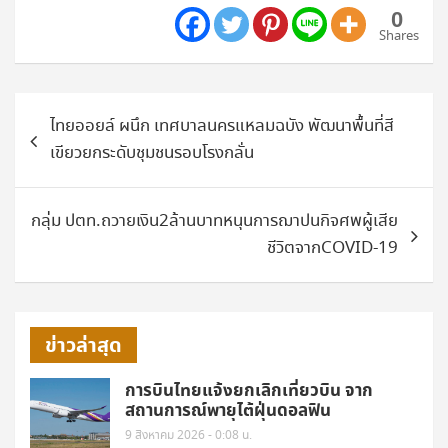
0
Shares
แนะแนว
ไทยออยล์ ผนึก เทศบาลนครแหลมฉบัง พัฒนาพื้นที่สี
เรื่อง
เขียวยกระดับชุมชนรอบโรงกลั่น
กลุ่ม ปตท.ถวายเงิน2ล้านบาทหนุนการฌาปนกิจศพผู้เสีย
ชีวิตจากCOVID-19
ข่าวล่าสุด
การบินไทยแจ้งยกเลิกเที่ยวบิน จาก
สถานการณ์พายุไต้ฝุ่นดอลฟิน
9 สิงหาคม 2026 - 0:08 น.