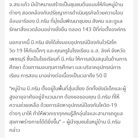
จ.สระแก้ว มีเป้าหมายสร้างเป็นชุมชนต้นแบบให้กับหมู่บ้าน
ต่างๆ สอดคล้องกับปรัชญาการดำเนินธุรกิจด้วยความโอบ
อ้อมอารีของ บี.กริม ที่มุ่งมั่นพัฒนาชุมชน สังคม และดูแล
รักษาสิ่งแวดล้อมอย่างยั่งยืน ตลอด 143 ปีที่ก่อตั้งองค์กร
นอกจากนี้ บี.กริม ยังได้ส่งมอบอุปกรณ์ป้องกันไวรัสโค
วิด-19 ให้กับเด็กๆ และคุณครูในโรงเรียน อ.ฮ. ลิงค์ จังหวัด
เพชรบุรี ซึ่งเป็นโรงเรียนที่ บี.กริม ให้การสนับสนุนในด้านการ
ศึกษา ด้วยการมอบทุนการศึกษา และบริจาคอุปกรณ์การ
เรียน การสอน มาอย่างต่อเนื่องเป็นเวลาถึง 50 ปี
“หมู่บ้าน บี.กริม ตั้งอยู่ในพื้นที่สุ่มเสี่ยง อีกทั้งยังมีเด็กและผู้
สูงอายุอาศัยอยู่จำนวนมาก ต้องขอขอบคุณ บี.กริม ที่ให้
ความช่วยเหลือ ด้วยการจัดหาอุปกรณ์ป้องกันโควิด-19
ต่างๆ มาให้ ทำให้พวกเราทุกคนรู้สึกอุ่นใจและสามารถดูแล
สุขภาพร่างกายได้ดียิ่งขึ้น” – ผู้นำชุมชนในหมู่บ้าน บี.กริม
กล่าว