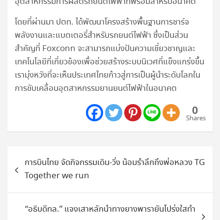
อุตสาหกรรมการผลิตรถยนต์ไฟฟ้าที่พร้อมสำหรับอนาคต
โดยที่ผ่านมา ปตท. ได้พัฒนาโครงสร้างพื้นฐานการชาร์จ
พลังงานและแบตเตอรี่สำหรับรถยนต์ไฟฟ้า ซึ่งเป็นส่วน
สำคัญที่ Foxconn จะสามารถแบ่งปันความเชี่ยวชาญและ
เทคโนโลยีที่เกี่ยวข้องเพื่อช่วยสร้างระบบนิเวศที่แข็งแกร่งขึ้น
เรามุ่งหวังที่จะเห็นประเทศไทยก้าวสู่การเป็นผู้นำระดับโลกใน
การขับเคลื่อนอุตสาหกรรมยานยนต์ไฟฟ้าในอนาคต
0
Shares
แนะแนว
การบินไทย จัดกิจกรรมเดิน-วิ่ง น้อมรำลึกถึงพ่อหลวง TG
เรื่อง
Together we run
“อธิบดีทล.” แจงเสาหลักนำทางยางพารายันโปร่งใสทำ