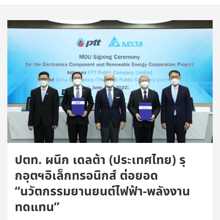
ปตท. ผนึก เดลต้า (ประเทศไทย) รุ
กอุตฯอิเล็กทรอนิกส์ ต่อยอด
“นวัตกรรมยานยนต์ไฟฟ้า-พลังงาน
ทดแทน”