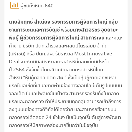
ผู้ชมทั้งหมด 640
นายสัมฤทธิ์ สำเนียง รองกรรมการผู้จัดการใหญ่ กลุ่ม
งานการเงินและการบัญชี
นางสาวอรชร อุยยามะ
พร้อม
พันธุ์ ผู้ช่วยกรรมการผู้จัดการใหญ่ สายการเงิน
และคณะ
ทำงาน บริษัท ปตท.สำรวจและผลิตปิโตรเลียม จำกัด
(มหาชน) หรือ ปตท.สผ. รับรางวัล Most Innovative
Deal จากงานมอบรางวัลตราสารหนี้ยอดเยี่ยมประจำ
ปี 2564 ซึ่งจัดขึ้นโดยสมาคมตลาดตราสารหนี้ไทย
สำหรับ “หุ้นกู้ดิจิทัล ปตท.สผ.” ซึ่งเป็นหุ้นกู้ภาคเอกชนราย
แรกในเอเชียที่เสนอขายผ่านช่องทางออนไลน์เต็มรูปแบบบน
วอลเล็ต ในแอปพลิเคชันเป๋าตัง สามารถรองรับทั้งในตลาด
แรกและตลาดรอง ทำให้ประชาชนทุกกลุ่มสามารถเข้าถึงการ
ลงทุนบนช่องทางดิจิทัลได้โดยง่าย และสามารถซื้อขายบน
ตลาดรองได้ตลอด 24 ชั่วโมง นับเป็นจุดเริ่มต้นสู่การพัฒนา
ตลาดรองให้มีสภาพคล่องมากขึ้นกว่าในปัจจุบัน