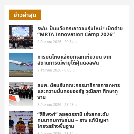
ข่าวล่าสุด
รฟม. ปั้นนวัตกรเยาวชนรุ่นใหม่ ! เปิดค่าย
“MRTA Innovation Camp 2026”
9 สิงหาคม 2026 - 20:54 น.
การบินไทยแจ้งยกเลิกเที่ยวบิน จาก
สถานการณ์พายุไต้ฝุ่นดอลฟิน
9 สิงหาคม 2026 - 0:08 น.
สบพ. ต้อนรับคณะกรรมาธิการการทหาร
และความมั่นคงของรัฐ วุฒิสภา ศึกษาดู
งาน
8 สิงหาคม 2026 - 23:43 น.
“สิริพงศ์” ลุยอุดรธานี เร่งยกระดับ
คมนาคมทางถนน – ราง แก้ปัญหา
โครงสร้างพื้นฐาน
8 สิงหาคม 2026 - 23:14 น.