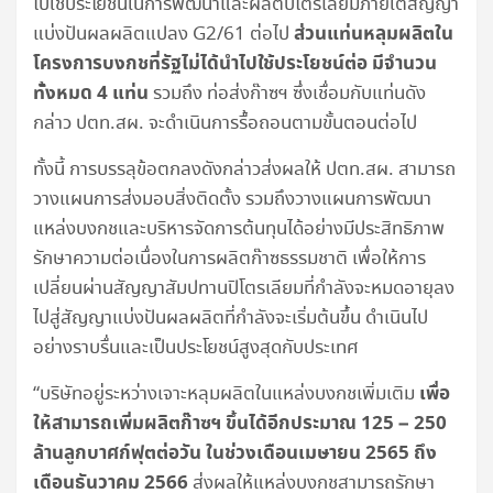
ไปใช้ประโยชน์ในการพัฒนาและผลิตปิโตรเลียมภายใต้สัญญา
ส่วนแท่นหลุมผลิตใน
แบ่งปันผลผลิตแปลง G2/61 ต่อไป
โครงการบงกชที่รัฐไม่ได้นำไปใช้ประโยชน์ต่อ มีจำนวน
ทั้งหมด
4 แท่น
รวมถึง ท่อส่งก๊าซฯ ซึ่งเชื่อมกับแท่นดัง
กล่าว ปตท.สผ. จะดำเนินการรื้อถอนตามขั้นตอนต่อไป
ทั้งนี้ การบรรลุข้อตกลงดังกล่าวส่งผลให้ ปตท.สผ. สามารถ
วางแผนการส่งมอบสิ่งติดตั้ง รวมถึงวางแผนการพัฒนา
แหล่งบงกชและบริหารจัดการต้นทุนได้อย่างมีประสิทธิภาพ
รักษาความต่อเนื่องในการผลิตก๊าซธรรมชาติ เพื่อให้การ
เปลี่ยนผ่านสัญญาสัมปทานปิโตรเลียมที่กำลังจะหมดอายุลง
ไปสู่สัญญาแบ่งปันผลผลิตที่กำลังจะเริ่มต้นขึ้น ดำเนินไป
อย่างราบรื่นและเป็นประโยชน์สูงสุดกับประเทศ
เพื่อ
“บริษัทอยู่ระหว่างเจาะหลุมผลิตในแหล่งบงกชเพิ่มเติม
ให้สามารถเพิ่มผลิตก๊าซฯ ขึ้นได้อีกประมาณ
125 – 250
ล้านลูกบาศก์ฟุตต่อวัน ในช่วงเดือนเมษายน 2565 ถึง
เดือนธันวาคม 2566
ส่งผลให้แหล่งบงกชสามารถรักษา