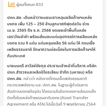
ผู้ชมทั้งหมด 833
ปตท.สผ. เดินหน้าวางแผนเจาะหลุมผลิตก๊าซฯแหล่ง
บงกช เพิ่ม 125 – 250 ล้านลูกบาศก์ฟุตต่อวัน ช่วง
เม.ย. 2565 ถึง ธ.ค. 2566 ชดเชยเข้าพื้นที่แหล่ง
เอราวัณล่าช้า พร้อมส่งมอบแท่นอุปกรณ์การผลิตแหล่ง
บงกช รวม 9 แท่น แท่นหลุมผลิต 56 แท่น ให้ กรมเชื้อ
เพลิงธรรมชาติ รักษาความต่อเนื่องในการผลิตก๊าซฯให้
กับประเทศ
นายมนตรี ลาวัลย์ชัยกุล ประธานเจ้าหน้าที่บริหาร บริษัท
ปตท.สำรวจและผลิตปิโตรเลียม จำกัด (มหาชน) หรือ
ปตท.สผ.
กล่าวว่า หลังจากที่กรมเชื้อเพลิงธรรมชาติ
กระทรวงพลังงาน และ ปตท.สผ. ในฐานะผู้ดำเนินการ
สัมปทานบงกชปัจจุบัน ได้ลงนามในข้อตกลงการส่งมอบสิ่ง
ติดตั้งในแหล่งก๊าซธรรมชาติบงกช (Asset Transfer
Agreement หรือ ATA) ไปเมื่อวันที่ 9 พฤศจิกายน 2564