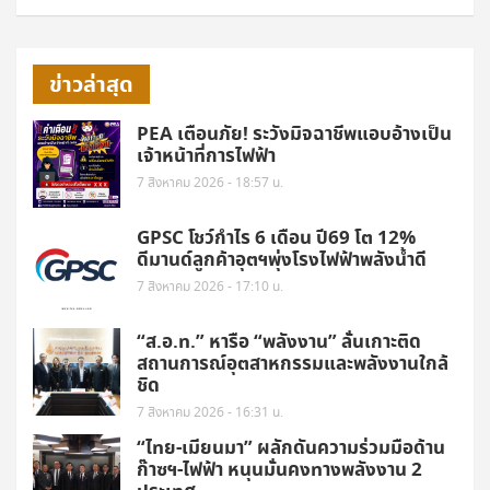
ข่าวล่าสุด
PEA เตือนภัย! ระวังมิจฉาชีพแอบอ้างเป็น
เจ้าหน้าที่การไฟฟ้า
7 สิงหาคม 2026 - 18:57 น.
GPSC โชว์กำไร 6 เดือน ปี69 โต 12%
ดีมานด์ลูกค้าอุตฯพุ่งโรงไฟฟ้าพลังน้ำดี
7 สิงหาคม 2026 - 17:10 น.
“ส.อ.ท.” หารือ “พลังงาน” ลั่นเกาะติด
สถานการณ์อุตสาหกรรมและพลังงานใกล้
ชิด
7 สิงหาคม 2026 - 16:31 น.
“ไทย-เมียนมา” ผลักดันความร่วมมือด้าน
ก๊าซฯ-ไฟฟ้า หนุนมั่นคงทางพลังงาน 2