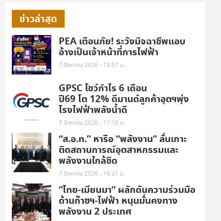
ข่าวล่าสุด
PEA เตือนภัย! ระวังมิจฉาชีพแอบ
อ้างเป็นเจ้าหน้าที่การไฟฟ้า
7 สิงหาคม 2026 - 18:57 น.
GPSC โชว์กำไร 6 เดือน
ปี69 โต 12% ดีมานด์ลูกค้าอุตฯพุ่ง
โรงไฟฟ้าพลังน้ำดี
7 สิงหาคม 2026 - 17:10 น.
“ส.อ.ท.” หารือ “พลังงาน” ลั่นเกาะ
ติดสถานการณ์อุตสาหกรรมและ
พลังงานใกล้ชิด
7 สิงหาคม 2026 - 16:31 น.
“ไทย-เมียนมา” ผลักดันความร่วมมือ
ด้านก๊าซฯ-ไฟฟ้า หนุนมั่นคงทาง
พลังงาน 2 ประเทศ