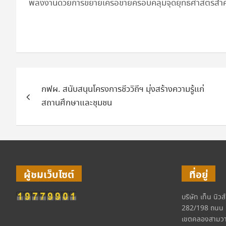
พลังงานด้วยการขยายเครือข่ายครอบคลุมจุดยุทธศาสตร์สำค
แนะแนว
กฟผ. สนับสนุนโครงการชีววิถีฯ มุ่งสร้างความรู้แก่
เรื่อง
สถานศึกษาและชุมชน
ผู้ชมเว็บไซต์
ที่อยู่
บริษัท เท็น นิวส
282/198 ถนน 
เขตคลองสามวา