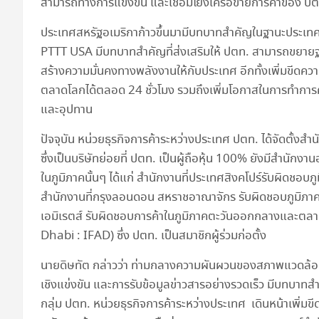
สามารถทางการแข่งขัน และเชื่อมโยงเครือข่ายการค้าของ ปต
ประเทศสหรัฐอเมริกาก้าวขึ้นมามีบทบาทสำคัญในฐานะประเทศผ
PTTT USA มีบทบาทสำคัญที่ส่งเสริมให้ ปตท. สามารถขยาย
สร้างความมั่นคงทางพลังงานให้กับประเทศ อีกทั้งเพิ่มข
ตลาดโลกได้ตลอด 24 ชั่วโมง รวมถึงเพิ่มโอกาสในการทำการค้า
และอุปทาน
ปัจจุบัน หน่วยธุรกิจการค้าระหว่างประเทศ ปตท. ได้จัดตั
ซึ่งเป็นบริษัทย่อยที่ ปตท. เป็นผู้ถือหุ้น 100% ยังมีสำนัก
ในภูมิภาคนั้นๆ ได้แก่ สำนักงานที่ประเทศสิงคโปร์รับผิดชอบ
สำนักงานที่กรุงลอนดอน สหราชอาณาจักร รับผิดชอบภูมิภาคย
เอมิเรตส์ รับผิดชอบการค้าในภูมิภาคตะวันออกกลางและตลา
Dhabi : IFAD) ซึ่ง ปตท. เป็นสมาชิกผู้ร่วมก่อตั้ง
นายดิษทัต กล่าวว่า ท่ามกลางความผันผวนของสภาพแวดล้อมท
เชิงแข่งขัน และการรับข้อมูลข่าวสารอย่างรวดเร็ว มีบทบาท
กลุ่ม ปตท. หน่วยธุรกิจการค้าระหว่างประเทศ เดินหน้าเพิ่