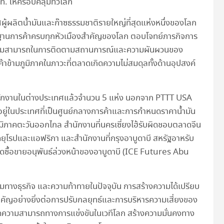
ท. ให้ครอบคลุมทั่วโลก
ู้ผลิตน้ำมันและก๊าซธรรมชาติรายใหญ่ที่สุดแห่งหนึ่งของโลก
ฐานการค้าครบทุกหัวเมืองสำคัญของโลก ตอบโจทย์ภารกิจการ
ีดความสามารถในการติดตามสถานการณ์และความผันผวนของ
ข้ามภูมิภาคในภาวะที่ตลาดเกิดความไม่สมดุลทั้งด้านอุปสงค์
้งสำนักงานในต่างประเทศแล้วจำนวน 5 แห่ง นอกจาก PTTT USA
งานอยู่ในประเทศที่เป็นศูนย์กลางการค้าและการกำหนดราคาน้ำมัน
ภูมิภาคตะวันออกไกล สำนักงานที่นครเซี่ยงไฮ้รับผิดชอบตลาดจีน
ุโรปและแอฟริกา และสำนักงานที่กรุงอาบูดาบี สหรัฐอาหรับ
ดซื้อขายอนุพันธ์ล่วงหน้าของอาบูดาบี (ICE Futures Abu
างธุรกิจ และความท้าทายในปัจจุบัน การสร้างความได้เปรียบ
สำคัญอย่างยิ่งต่อการปรับกลยุทธ์และการบริหารความเสี่ยงของ
มขีดความสามารถทางการแข่งขันในเวทีโลก สร้างความมั่นคงทาง