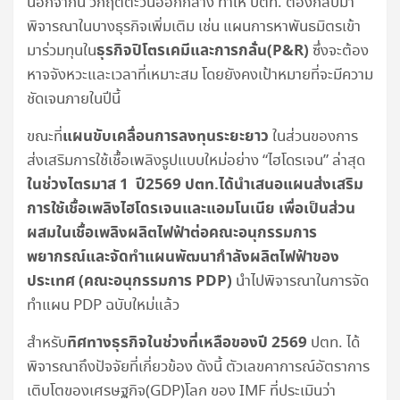
นอกจากนี้ วิกฤตตะวันออกกลาง ทำให้ ปตท. ต้องกลับมา
พิจารณาในบางธุรกิจเพิ่มเติม เช่น แผนการหาพันธมิตรเข้า
ธุรกิจปิโตรเคมีและการกลั่น(P&R)
มาร่วมทุนใน
ซึ่งจะต้อง
หาจจังหวะและเวลาที่เหมาะสม โดยยังคงเป้าหมายที่จะมีความ
ชัดเจนภายในปีนี้
แผนขับเคลื่อนการลงทุนระยะยาว
ขณะที่
ในส่วนของการ
ส่งเสริมการใช้เชื้อเพลิงรูปแบบใหม่อย่าง “ไฮโดรเจน” ล่าสุด
ในช่วงไตรมาส 1 ปี2569 ปตท.ได้นำเสนอแผนส่งเสริม
การใช้เชื้อเพลิงไฮโดรเจนและแอมโนเนีย เพื่อเป็นส่วน
ผสมในเชื้อเพลิงผลิตไฟฟ้าต่อคณะอนุกรรมการ
พยากรณ์และจัดทำแผนพัฒนากำลังผลิตไฟฟ้าของ
ประเทศ (คณะอนุกรรมการ PDP)
นำไปพิจารณาในการจัด
ทำแผน PDP ฉบับใหม่แล้ว
ทิศทางธุรกิจในช่วงที่เหลือของปี 2569
สำหรับ
ปตท. ได้
พิจารณาถึงปัจจัยที่เกี่ยวข้อง ดังนี้ ตัวเลขคาการณ์อัตราการ
เติบโตของเศรษฐกิจ(GDP)โลก ของ IMF ที่ประเมินว่า