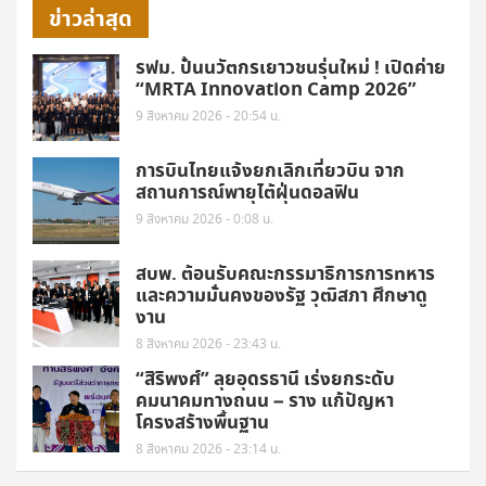
ข่าวล่าสุด
รฟม. ปั้นนวัตกรเยาวชนรุ่นใหม่ ! เปิดค่าย
“MRTA Innovation Camp 2026”
9 สิงหาคม 2026 - 20:54 น.
การบินไทยแจ้งยกเลิกเที่ยวบิน จาก
สถานการณ์พายุไต้ฝุ่นดอลฟิน
9 สิงหาคม 2026 - 0:08 น.
สบพ. ต้อนรับคณะกรรมาธิการการทหาร
และความมั่นคงของรัฐ วุฒิสภา ศึกษาดู
งาน
8 สิงหาคม 2026 - 23:43 น.
“สิริพงศ์” ลุยอุดรธานี เร่งยกระดับ
คมนาคมทางถนน – ราง แก้ปัญหา
โครงสร้างพื้นฐาน
8 สิงหาคม 2026 - 23:14 น.