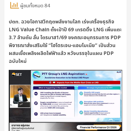
ผู้ชมทั้งหมด 84
ปตท. ฉวยโอกาสวิกฤตพลังงานโลก เร่งเครื่องธุรกิจ
LNG Value Chain ตั้งเป้าปี 69 เทรดดิ้ง LNG เพิ่มแตะ
3.7 ล้านตัน ลั่น ไตรมาส1/69 ชงคณะอนุกรรมการ PDP
พิจารณาส่งเสริมใช้ “ไฮโดรเจน-แอมโมเนีย” เป็นส่วน
ผสมเชื้อเพลิงผลิตไฟฟ้าแล้ว หวังบรรจุในแผน PDP
ฉบับใหม่