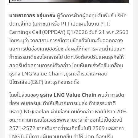
นายอาภากร ชอุ่มทอง
ผู้จัดการฝ่ายผู้ลงทุนสัมพันธ์ บริษัท
ปตท.จำกัด (มหาชน) หรือ PTT เปิดเผยในงาน PTT:
Earnings Call (OPPDAY) Q1/2026 วันที่ 21 พ.ค.2569
โดยระบุว่า จากสถานการณ์ความขัดแย้งในตะวันออกกลาง
และการปิดช่องแคบฮอร์มุช ส่งผลให้กังการผลิตน้ำมันและ
ก๊าซธรรมาติของโลกหายไป ปตท.จึงต้องปรับแผนธุรกิจให้
สอดรับต่อสถานการณ์ดังกล่าว โดยหันมาเร่งรัดขับเคลื่อน
ธุรกิจ LNG Value Chain ,ธุรกิจสำรวจและผลิต
ปิโตรเลียม(E&P) และธุรกิจเทรดดิ้ง
ธุรกิจ LNG Value Chain
โดยในส่วนของ
พบว่า การปิด
ช่องแคบฮอร์มุช ทำให้ปริมาณการขนส่ง ก๊าซธรรมชาติ
เหลว(LNG)ของโลก ผ่านช่องแคบดังกล่าว หายไปราว 20%
ขณะที่คาดการณ์โอเวอร์ซัพพลายจะล่าช้าออกไปเป็นช่วงปี
2571-2572 จากเดิมคาดว่าจะเกิดขึ้นในปี 2569 และราคา
LNG ในปีนี้ความผันผวนมากขึ้น ทำให้ ปตท.ต้องปรับ