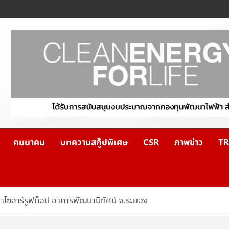
คมนาคม
บทความสกู๊ปพิเศษ
CSR
ภาพข่าว
TR
าโซลาร์รูฟท็อป อาคารพัฒนานิทัศน์ จ.ระยอง