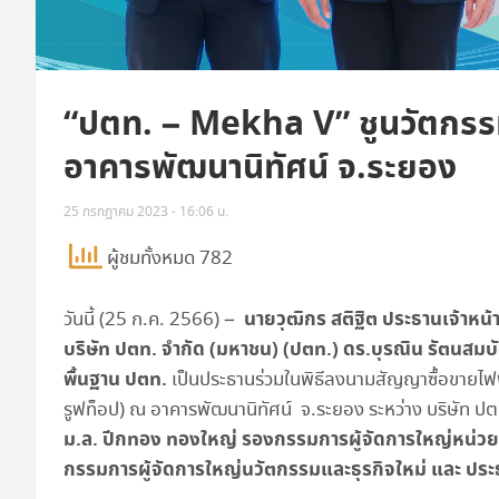
“ปตท. – Mekha V” ชูนวัตกรรม
อาคารพัฒนานิทัศน์ จ.ระยอง
25 กรกฎาคม 2023 - 16:06 น.
ผู้ชมทั้งหมด 782
นายวุฒิกร สติฐิต ประธานเจ้าหน้า
วันนี้ (25 ก.ค. 2566) –
บริษัท ปตท. จำกัด (มหาชน) (ปตท.) ดร.บุรณิน รัตนสมบัติ
พื้นฐาน ปตท.
เป็นประธานร่วมในพิธีลงนามสัญญาซื้อขายไฟ
รูฟท็อป) ณ อาคารพัฒนานิทัศน์ จ.ระยอง ระหว่าง บริษัท ปตท
ม.ล. ปีกทอง ทองใหญ่ รองกรรมการผู้จัดการใหญ่หน่วย
กรรมการผู้จัดการใหญ่นวัตกรรมและธุรกิจใหม่ และ 