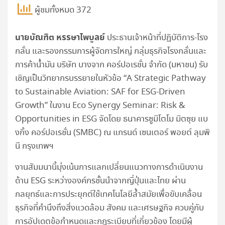
ผู้ชมทั้งหมด 372
นายบัณฑิต หรรษาไพบูลย์
ประธานเจ้าหน้าที่ปฏิบัติการ-โรง
กลั่น และรองกรรมการผู้จัดการใหญ่ กลุ่มธุรกิจโรงกลั่นและ
การค้าน้ำมัน บริษัท บางจาก คอร์ปอเรชั่น จำกัด (มหาชน) รับ
เชิญเป็นวิทยากรบรรยายในหัวข้อ “A Strategic Pathway
to Sustainable Aviation: SAF for ESG-Driven
Growth” ในงาน Eco Synergy Seminar: Risk &
Opportunities in ESG จัดโดย ธนาคารซูมิโตโม มิตซุย แบ
งกิ้ง คอร์ปอเรชั่น (SMBC) ณ แกรนด์ เซนเตอร์ พอยต์ ลุมพิ
นี กรุงเทพฯ
งานสัมมนานี้มุ่งเน้นการแลกเปลี่ยนแนวทางการดำเนินงาน
ด้าน ESG ระหว่างองค์กรชั้นนำจากญี่ปุ่นและไทย ผ่าน
กลยุทธ์และการประยุกต์ใช้เทคโนโลยีล้ำสมัยเพื่อขับเคลื่อน
ธุรกิจที่คำนึงถึงสิ่งแวดล้อม สังคม และเศรษฐกิจ ควบคู่กับ
การอัปเดตข้อกำหนดและกฎระเบียบที่เกี่ยวข้อง โดยมีผู้