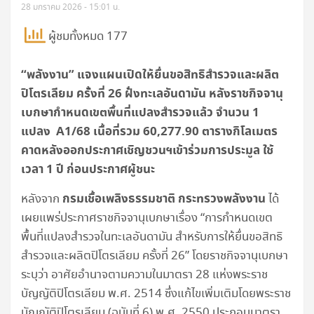
28 มกราคม 2026 - 15:01 น.
ผู้ชมทั้งหมด 177
“พลังงาน” แจงแผนเปิดให้ยื่นขอสิทธิสำรวจและผลิต
ปิโตรเลียม ครั้งที่ 26 ฝั่งทะเลอันดามัน หลังราชกิจจานุ
เบกษากำหนดเขตพื้นที่แปลงสำรวจแล้ว จำนวน 1
แปลง A1/68 เนื้อที่รวม 60,277.90 ตารางกิโลเมตร
คาดหลังออกประกาศเชิญชวนฯเข้าร่วมการประมูล ใช้
เวลา 1 ปี ก่อนประกาศผู้ชนะ
กรมเชื้อเพลิงธรรมชาติ กระทรวงพลังงาน
หลังจาก
ได้
เผยแพร่ประกาศราชกิจจานุเบกษาเรื่อง “การกำหนดเขต
พื้นที่แปลงสำรวจในทะเลอันดามัน สำหรับการให้ยื่นขอสิทธิ
สำรวจและผลิตปิโตรเลียม ครั้งที่ 26” โดยราชกิจจานุเบกษา
ระบุว่า อาศัยอำนาจตามความในมาตรา 28 แห่งพระราช
บัญญัติปิโตรเลียม พ.ศ. 2514 ซึ่งแก้ไขเพิ่มเติมโดยพระราช
บัญญัติปิโตรเลียม (ฉบับที่ 6) พ.ศ. 2550 ประกอบมาตรา