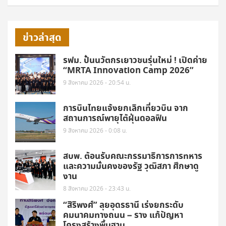
ข่าวล่าสุด
รฟม. ปั้นนวัตกรเยาวชนรุ่นใหม่ ! เปิดค่าย
“MRTA Innovation Camp 2026”
9 สิงหาคม 2026 - 20:54 น.
การบินไทยแจ้งยกเลิกเที่ยวบิน จาก
สถานการณ์พายุไต้ฝุ่นดอลฟิน
9 สิงหาคม 2026 - 0:08 น.
สบพ. ต้อนรับคณะกรรมาธิการการทหาร
และความมั่นคงของรัฐ วุฒิสภา ศึกษาดู
งาน
8 สิงหาคม 2026 - 23:43 น.
“สิริพงศ์” ลุยอุดรธานี เร่งยกระดับ
คมนาคมทางถนน – ราง แก้ปัญหา
โครงสร้างพื้นฐาน