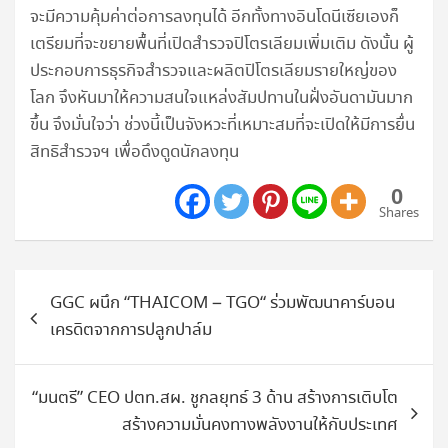
จะมีความคุ้มค่าต่อการลงทุนได้ อีกทั้งทางอินโดนีเซียเองก็
เตรียมที่จะขยายพื้นที่เปิดสำรวจปิโตรเลียมเพิ่มเติม ดังนั้น ผู้
ประกอบการธุรกิจสำรวจและผลิตปิโตรเลียมรายใหญ่ของ
โลก จึงหันมาให้ความสนใจแหล่งสัมปทานในฝั่งอันดามันมาก
ขึ้น จึงมั่นใจว่า ช่วงนี้เป็นจังหวะที่เหมาะสมที่จะเปิดให้มีการยื่น
สิทธิสำรวจฯ เพื่อดึงดูดนักลงทุน
0
Shares
แนะแนว
GGC ผนึก “THAICOM – TGO“ ร่วมพัฒนาคาร์บอน
เรื่อง
เครดิตจากการปลูกปาล์ม
“มนตรี” CEO ปตท.สผ. ชูกลยุทธ์ 3 ด้าน สร้างการเติบโต
สร้างความมั่นคงทางพลังงานให้กับประเทศ