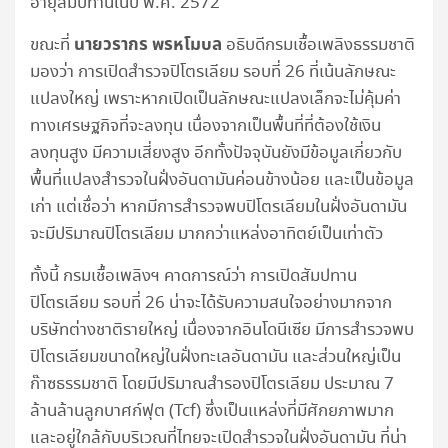
อายุสัมปทานในปี พ.ศ. 2572
นายวรากร พรหโมบล
ขณะที่
อธิบดีกรมเชื้อเพลิงธรรมชาติ
มองว่า การเปิดสำรวจปิโตรเลียม รอบที่ 26 ที่เน้นลักษณะ
แปลงใหญ่ เพราะหากเปิดเป็นลักษณะแปลงเล็กจะไม่คุ้มค่า
ทางเศรษฐกิจที่จะลงทุน เนื่องจากเป็นพื้นที่ที่ต้องใช้เงิน
ลงทุนสูง มีความเสี่ยงสูง อีกทั้งปัจจุบันยังมีข้อมูลเกี่ยวกับ
พื้นที่แปลงสำรวจในฝั่งอันดามันค่อนข้างน้อย และเป็นข้อมูล
เก่า แต่เชื่อว่า หากมีการสำรวจพบปิโตรเลียมในฝั่งอันดามัน
จะมีปริมาณปิโตรเลียม มากกว่าแหล่งอาทิตย์เป็นเท่าตัว
ทั้งนี้ กรมเชื้อเพลิงฯ คาดการณ์ว่า การเปิดสัมปทาน
ปิโตรเลียม รอบที่ 26 น่าจะได้รับความสนใจอย่างมากจาก
บริษัทต่างชาติรายใหญ่ เนื่องจากอินโดนีเซีย มีการสำรวจพบ
ปิโตรเลียมขนาดใหญ่ในฝั่งทะเลอันดามัน และส่วนใหญ่เป็น
ก๊าซธรรมชาติ โดยมีปริมาณสำรองปิโตรเลียม ประมาณ 7
ล้านล้านลูกบาศก์ฟุต (Tcf) ซึ่งเป็นแหล่งที่มีศักยภาพมาก
และอยู่ใกล้กับบริเวณที่ไทยจะเปิดสำรวจในฝั่งอันดามัน ที่น่า