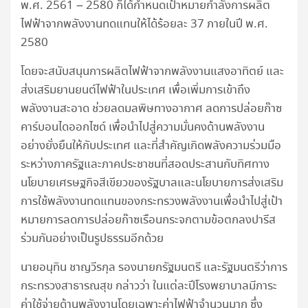
พ.ศ. 2561 – 2580 ก็ได้กำหนดเป้าหมายกำลังการผลิต
ไฟฟ้าจากพลังงานทดแทนให้ได้ร้อยละ 37 ภายในปี พ.ศ.
2580
โดยจะสนับสนุนการผลิตไฟฟ้าจากพลังงานแสงอาทิตย์ และ
ส่งเสริมยานยนต์ไฟฟ้าในประเทศ เพื่อเพิ่มการเข้าถึง
พลังงานสะอาด ช่วยลดมลพิษทางอากาศ ลดการปล่อยก๊าซ
คาร์บอนไดออกไซด์ เพื่อนำไปสู่ความมั่นคงด้านพลังงาน
อย่างยั่งยืนให้กับประเทศ และที่สำคัญเกิดพลังความร่วมมือ
ระหว่างภาครัฐและภาคประชาชนที่สอดประสานกับทิศทาง
นโยบายเศรษฐกิจสีเขียวของรัฐบาลและนโยบายการส่งเสริม
การใช้พลังงานทดแทนของกระทรวงพลังงานเพื่อนำไปสู่เป้า
หมายการลดการปล่อยก๊าซเรือนกระจกตามข้อตกลงปารีส
ร่วมกันอย่างเป็นรูปธรรมอีกด้วย
นายอนุทิน ชาญวีรกุล รองนายกรัฐมนตรี และรัฐมนตรีว่าการ
กระทรวงสาธารณสุข กล่าวว่า ในแต่ละปีโรงพยาบาลมีภาระ
ค่าใช้จ่ายด้านพลังงานโดยเฉพาะค่าไฟฟ้าจำนวนมาก ซึ่ง