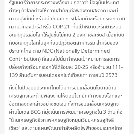
รัฐมนตรีว่าการกระทรวงพลังงาน กล่าวว่า ปัจจุบันประเทศ
ต่างๆ ทั่วโลกต่างให้ความสำคัญต่อพลังงานสะอาด และมี
ความมุ่งมั่นที่จะร่วมมือกันลด การปล่อยก๊าซเรือนกระจก ตาม
ความตกลงปารีส หรือ COP 21 ที่มีเป้าหมายจะรักษาระดับ
อุณหภูมิเฉลี่ยโลกให้สูงขึ้นไม่เกิน 2 องศาเซลเซียส เมื่อเทียบ
กับอุณหภูมิโลกในยุคก่อนปฏิวัติอุตสาหกรรม สำหรับของ
ประเทศไทย ตาม NDC (Nationally Determined
Contribution) ที่เสนอไปนั้น กำหนดเป้าหมายการลดการ
ปล่อยก๊าซเรือนกระจกให้ได้ร้อยละ 20-25 หรือจำนวน 111-
139 ล้านตันคาร์บอนไดออกไซด์เทียบเท่า ภายในปี 2573
ทั้งนี้ในปัจจุบันประเทศไทยได้มีการขับเคลื่อนนโยบายด้าน
เศรษฐกิจและด้านพลังงานให้ตอบโจทย์ทิศทางของโลกและ
ข้อตกลงดังกล่าวอย่างชัดเจน ทั้งการขับเคลื่อนเศรษฐกิจ
ผ่านโมเดล BCG ที่มุ่งเน้นการพัฒนาเศรษฐกิจใน 3 ด้าน คือ
“ด้านเศรษฐกิจชีวภาพ-เศรษฐกิจหมุนเวียน-เศรษฐกิจสี
เขียว” และตามแผนพัฒนากำลังผลิตไฟฟ้าของประเทศไทย