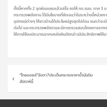
ทั้งนี้หากทั้ง 2 จุดซ่อมแซมแล้วเสร็จ ขอให้ กอ.รมน. ภาค 3
กระทรวงพลังงาน ได้มีนโยบายที่ชัดเจนว่าในระหว่างนี้หน่วยง
อุปกรณ์ต่างๆ ให้ชาวบ้านได้ประโยชน์สูงสุดไปก่อน จนกว่าจะ
ต่อไป และกระทรวงพลังงานจะมีการตรวจสอบโครงการจากกองทุน
ให้การใช้งบประมาณจากแหล่งเงินดังกล่าวมีประสิทธิภาพให้มา
แนะแนว
“ไทยออยล์”จับตา7ประเด็นกระทบราคาน้ำมันดิบ
เรื่อง
สัปดาห์นี้