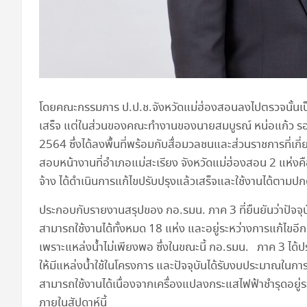
โดยคณะกรรมการ ป.ป.ช.จังหวัดแม่ฮ่องสอนลงไปตรวจนั้นเป็นช
เสร็จ แต่ในส่วนของคณะทำงานของนายสมบูรณ์ หน่อแก้ว รอง
2564 ซึ่งได้ลงพื้นที่พร้อมกับสื่อมวลชนและส่วนราชการที่เ
สอบหน้างานที่อำเภอแม่สะเรียง จังหวัดแม่ฮ่องสอน 2 แห่งคือ
จ้าง ได้ดำเนินการแก้ไขปรับปรุงแล้วเสร็จและใช้งานได้ตามปก
ประกอบกับรายงานสรุปของ กอ.รมน. ภาค 3 ที่ยืนยันว่าปัจจ
สามารถใช้งานได้ทั้งหมด 18 แห่ง และอยู่ระหว่างการแก้ไขอี
เพราะแหล่งน้ำไม่เพียงพอ ซึ่งในขณะนี้ กอ.รมน. ภาค 3 ได้ปร
ให้มีแหล่งน้ำใช้ในโครงการ และปัจจุบันได้รับงบประมาณในกา
สามารถใช้งานได้เนื่องจากเครื่องแปลงกระแสไฟฟ้าชำรุดอยู่ระห
ภายในสัปดาห์นี้