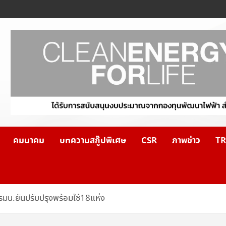
คมนาคม
บทความสกู๊ปพิเศษ
CSR
ภาพข่าว
TR
มน.ยันปรับปรุงพร้อมใช้18แห่ง