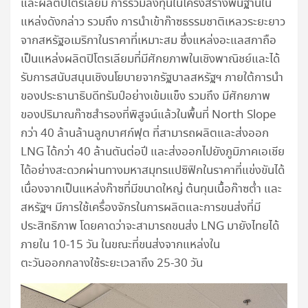
และผลิตปิโตรเลียม การร่วมลงทุนในโครงสร้างพื้นฐานใน
แหล่งดังกล่าว รวมถึง การนำเข้าก๊าซธรรมชาติเหลวระยะยาว
จากสหรัฐอเมริกาในราคาที่เหมาะสม ซึ่งแหล่งอะแลสกาถือ
เป็นแหล่งผลิตปิโตรเลียมที่มีศักยภาพในเชิงพาณิชย์และได้
รับการสนับสนุนเชิงนโยบายจากรัฐบาลสหรัฐฯ ภายใต้การนำ
ของประธานาธิบดีทรัมป์อย่างเข้มแข็ง รวมถึง มีศักยภาพ
ของปริมาณก๊าซสำรองที่พิสูจน์แล้วในพื้นที่ North Slope
กว่า 40 ล้านล้านลูกบาศก์ฟุต ที่สามารถผลิตและส่งออก
LNG ได้กว่า 40 ล้านตันต่อปี และส่งออกไปยังภูมิภาคเอเชีย
ได้อย่างสะดวกผ่านทางมหาสมุทรแปซิฟิกในราคาที่แข่งขันได้
เนื่องจากเป็นแหล่งก๊าซที่มีขนาดใหญ่ ต้นทุนเนื้อก๊าซต่ำ และ
สหรัฐฯ มีการใช้เครื่องจักรในการผลิตและการขนส่งที่มี
ประสิทธิภาพ โดยคาดว่าจะสามารถขนส่ง LNG มายังไทยได้
ภายใน 10-15 วัน ในขณะที่ขนส่งจากแหล่งใน
ตะวันออกกลางใช้ระยะเวลาถึง 25-30 วัน