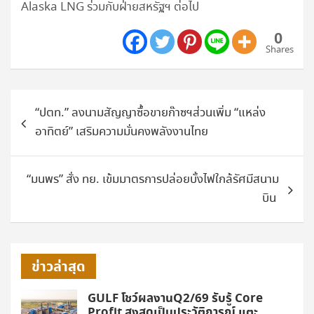
Alaska LNG ร่วมกับฝ่ายสหรัฐฯ ต่อไป
0
Shares
แนะแนว
“ปตท.” ลงนามสัญญาซื้อขายก๊าซฯส่วนเพิ่ม “แหล่ง
เรื่อง
อาทิตย์” เสริมความมั่นคงพลังงานไทย
“มนพร” สั่ง ทย. เข้มมาตรการปล่อยบั้งไฟใกล้รัศมีสนาม
บิน
ข่าวล่าสุด
GULF โชว์ผลงานQ2/69 รับรู้ Core
Profit สูงสุดเป็นประวัติการณ์ แตะ