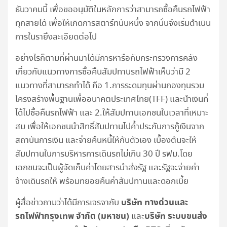
ธันวาคมนี้ เพื่อขออนุมัติในหลักการว่าสามารถซื้อคืนรถไฟฟ้า
ทุกสายได้ เพื่อให้เกิดการสตาร์ทนับหนึ่ง จากนั้นจึงเริ่มดำเนิน
การในรายึงละเอียดต่อไป
อย่างไรก็ตามที่ผ่านมาได้มีการหารือกับกระทรวงการคลัง
เกี่ยวกับแนวทางการซื้อคืนสัมปทานรถไฟฟ้าเห็นว่ามี 2
แนวทางที่สามารถทำได้ คือ 1.การระดมทุนผ่านกองทุนรวม
โครงสร้างพื้นฐานเพื่ออนาคตประเทศไทย(TFF) และนำเงินที่
ได้ไปซื้อคืนรถไฟฟ้า และ 2.ให้สัมปทานเอกชนในเวลาที่เหมาะ
สม เพื่อให้เอกชนนำสิทธิ์สัมปทานไปค้ำประกันการกู้เงินจาก
สถาบันการเงิน และจ่ายคืนหนี้ให้กับตัวเอง เบื้องต้นจะให้
สัมปทานในการบริหารการเดินรถไม่เกิน 30 ปี รฟม.โดย
เอกชนจะเป็นผู้จัดเก็บค่าโดยสารนำส่งรัฐ และรัฐจะจ่ายค่า
จ้างเดินรถให้ พร้อมทยอยคืนค่าสัมปทานและดอกเบี้ย
บริษัท ทางด่วนและ
ผู้สื่อข่าวถามว่าได้มีการเจรจากับ
รถไฟฟ้ากรุงเทพ จำกัด (มหาชน)
บริษัท ระบบขนส่ง
และ