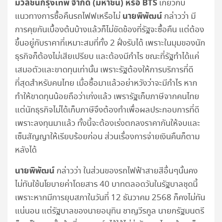
มวลชนกรุงเทพ จำกัด (มหาชน) หรือ
BTS
เกี่ยวกับ
นายพิพัฒน์
แนวทางการซื้อคืนรถไฟฟเหรือไม่
กล่าวว่า มี
การคุยกันเบื้องต้นบ้างแล้วก็ไม่ขัดข้องที่รัฐจะซื้อคืน แต่ต้อง
ขึ้นอยู่กับราคาที่เหมาะสมที่ทั้ง 2 ฝั่งรับได้ เพราะในมุมของนัก
ธุรกิจก็ต้องไม่เสียเปรียบ และต้องมีกำไร ขณะที่รัฐทำได้แค่
เสมอตัวและขาดทุนเท่านั้น เพราะรัฐต้องให้การบริการที่ดี
ที่สุดสำหรับคนไทย เมื่อซื้อมาแล้วอย่าหวังว่าจะมีกำไร หาก
ทำให้ขาดทุนน้อยถือว่าเก่งแล้ว เพรารัฐเก็บภาษีจากคนไทย
แต่นักธุรกิจไม่ได้เก็บภาษีจึงต้องทำเพื่อผลประกอบการที่ดี
เพราะลงทุนมาแล้ว ทั้งนี้จะต้องเร่งตกลงราคากันให้จบและ
เซ็นสัญญาให้เรียบร้อยก่อน ส่วนเรื่องการจ่ายเงินคืนก็ตาม
หลังได้
นายพิพัฒน์
กล่าวว่า ในส่วนของรถไฟฟ้าสายสีอื่นๆนั้นคง
ไม่ทันใช้นโยบายค่าโดยสาร 40 บาทตลอดวันในรัฐบาลชุดนี้
เพราะหากมีการยุบสภาในวันที่ 12 ธันวาคม 2568 ก็คงไม่ทัน
แน่นอน แต่รัฐบาลของนายอนุทิน ชาญวีรกูล นายกรัฐมนตรี