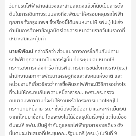
วันกับรถไฟฟ้าสายสีม่วงและสายสีแดงแล้วก็นับเป็นสารตั้ง
ต้นในการเดินทางระบบรางที่จะพัฒนาให้ครอบคลุมรถไฟฟ้า
ทุกสายทั้งกรุงเทพฯ ซึ่งเรื่องนี้ได้มอบหมายให้ รฟม.) ไปเร่ง
ดำเนินการศึกษาข้อมูลบัตรโดยสารเหมาจ่ายรายวันในราคาที่
เหมาะสมและคุ้มค่า
นายพิพัฒน์
กล่าวอีกว่า ส่วนแนวทางการซื้อคืนสัมปทาน
รถไฟฟ้าทุกสายมาเป็นของรัฐนั้น ที่ประชุมมอบหมายให้
กระทรวงการคลังหารือ กับรฟม. กรมการขนส่งทางราง (ขร.)
สำนักงานสภาการพัฒนาเศรษฐกิจและสังคมแห่งชาติ และ
หน่วยงานที่เกี่ยวข้องว่าการซื้อคืนรถไฟฟ้าจะมีวิธีการอย่างไร
ที่จะไม่ให้กระทบกับเพดานหนี้สาธารณะ เพราะกระทรวง
คมนาคมพยายามที่จะไม่ให้งานหรือโครงการขนาดใหญ่ไป
กระทบกับหนี้สาธารณะ ซึ่งต้องดีไซน์ออกมาและจะหาเม็ดเงิน
จากที่ไหนมาซื้อคืน โดยจะยังไม่ได้ข้อสรุปในเร็วๆนี้ แต่ในเบื้อง
ต้นจะให้ รฟม.เป็นผู้กำกับดูแลรถไฟฟ้าทุกสายรายเดียว ดัง
นั้นตนจะนำเสนอที่ประชุมคณะรัฐมนตรี (ครม.) ในวันที่ 9