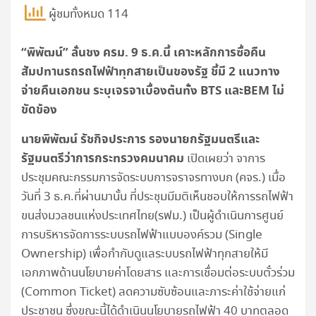
ผู้ชมทั้งหมด 114
“พิพัฒน์” ลั่นชง ครม. 9 ธ.ค.นี้ เคาะหลักการซื้อคืน
สัมปทานรถรถไฟฟ้าทุกสายเป็นของรัฐ ชี้มี 2 แนวทาง
จ่ายคืนเอกชน ระบุเจรจาเบื้องต้นทั้ง BTS และBEM ไม่
ขัดข้อง
นายพิพัฒน์ รัชกิจประการ รองนายกรัฐมนตรีและ
รัฐมนตรีว่าการกระทรวงคมนาคม
เปิดเผยว่า จาการ
ประชุมคณะกรรมการจัดระบบการจราจรทางบก (คจร.) เมื่อ
วันที่ 3 ธ.ค.ที่ผ่านมานั้น ที่ประชุมมีมติเห็นชอบให้การรถไฟฟ้า
ขนส่งมวลชนแห่งประเทศไทย(รฟม.) เป็นผู้ดำเนินการศูนย์
การบริหารจัดการระบบรถไฟฟ้าแบบองค์รวม (Single
Ownership) เพื่อกำกับดูแลระบบรถไฟฟ้าทุกสายให้มี
เอกภาพด้านนโยบายค่าโดยสาร และการเชื่อมต่อระบบตั๋วร่วม
(Common Ticket) ลดความซับซ้อนและภาระค่าใช้จ่ายแก่
ประชาชน ซึ่งขณะนี้ได้ดำเนินนโยบายรถไฟฟ้า 40 บาทตลอด