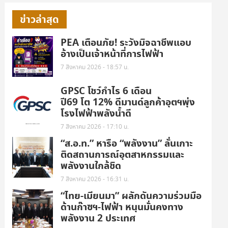
ข่าวล่าสุด
PEA เตือนภัย! ระวังมิจฉาชีพแอบ
อ้างเป็นเจ้าหน้าที่การไฟฟ้า
7 สิงหาคม 2026 - 18:57 น.
GPSC โชว์กำไร 6 เดือน
ปี69 โต 12% ดีมานด์ลูกค้าอุตฯพุ่ง
โรงไฟฟ้าพลังน้ำดี
7 สิงหาคม 2026 - 17:10 น.
“ส.อ.ท.” หารือ “พลังงาน” ลั่นเกาะ
ติดสถานการณ์อุตสาหกรรมและ
พลังงานใกล้ชิด
7 สิงหาคม 2026 - 16:31 น.
“ไทย-เมียนมา” ผลักดันความร่วมมือ
ด้านก๊าซฯ-ไฟฟ้า หนุนมั่นคงทาง
พลังงาน 2 ประเทศ