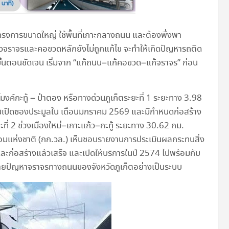
ครงการขนาดใหญ่ ใช้พื้นที่เกาะกลางถนน และต้องพึ่งพา
วจราจรและคอขวดหลักยังไม่ถูกแก้ไข จะทำให้เกิดปัญหารถติด
น ขั้นตอนชัดเจน เริ่มจาก “แก้ถนน–แก้คอขวด–แก้จราจร” ก่อน
ุโมงค์กะทู้ – ป่าตอง หรือทางด่วนภูเก็ตระยะที่ 1 ระยะทาง 3.98
รียมเปิดซองประมูลใน เดือนมกราคม 2569 และมีกำหนดก่อสร้าง
ที่ 2 ช่วงเมืองใหม่–เกาะแก้ว–กะทู้ ระยะทาง 30.62 กม.
อมแห่งชาติ (กก.วล.) เห็นชอบรายงานการประเมินผลกระทบสิ่ง
และก่อสร้างแล้วเสร็จ และเปิดให้บริการในปี 2574 ไปพร้อมกับ
ี่คลายปัญหาจราจรทางถนนของจังหวัดภูเก็ตอย่างเป็นระบบ