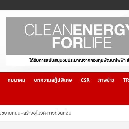
คมนาคม
บทความสกู๊ปพิเศษ
CSR
ภาพข่าว
TR
เริ่มขยายถนน–สร้างอุโมงค์-ทางด่วนก่อน