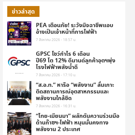
ข่าวล่าสุด
PEA เตือนภัย! ระวังมิจฉาชีพแอบ
อ้างเป็นเจ้าหน้าที่การไฟฟ้า
7 สิงหาคม 2026 - 18:57 น.
GPSC โชว์กำไร 6 เดือน
ปี69 โต 12% ดีมานด์ลูกค้าอุตฯพุ่ง
โรงไฟฟ้าพลังน้ำดี
7 สิงหาคม 2026 - 17:10 น.
“ส.อ.ท.” หารือ “พลังงาน” ลั่นเกาะ
ติดสถานการณ์อุตสาหกรรมและ
พลังงานใกล้ชิด
7 สิงหาคม 2026 - 16:31 น.
“ไทย-เมียนมา” ผลักดันความร่วมมือ
ด้านก๊าซฯ-ไฟฟ้า หนุนมั่นคงทาง
พลังงาน 2 ประเทศ