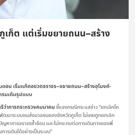
มภูเก็ต แต่เริ่มขยายถนน–สร้าง
นขั้นตอน เริ่มแก้คอขวดจราจร–ขยายถนน–สร้างอุโมงค์-
แทรมเต็มรูปแบบ
นตรีว่าการกระทรวงคมนาคม
ชี้แจงกรณีกระแสข่าว “ยกเลิกโค
ผนพัฒนาระบบขนส่งมวลชนของจังหวัดภูเก็ต ไม่เคยถูกยกเลิก
้างปัญหาการจราจรซ้ำซ้อน และไม่กระทบต่อการเดินทางของพี่
ครงการเดินได้อย่างเป็นระบบ”