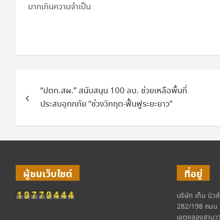
มากเกินความจำเป็น
แนะแนว
“ปตท.สผ.” สนับสนุน 100 ลบ. ช่วยเหลือพื้นที่
เรื่อง
ประสบอุทกภัย “ช่วงวิกฤต-ฟื้นฟูระยะยาว”
ผู้ชมเว็บไซต์
ที่อยู่
บริษัท เท็น นิวส
282/198 ถนน 
เขตคลองสามวา